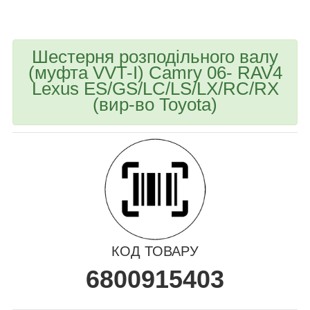
bvd_ggl
Шестерня розподільного валу
(муфта VVT-I) Camry 06- RAV4
Lexus ES/GS/LC/LS/LX/RC/RX
(вир-во Toyota)
КОД ТОВАРУ
6800915403