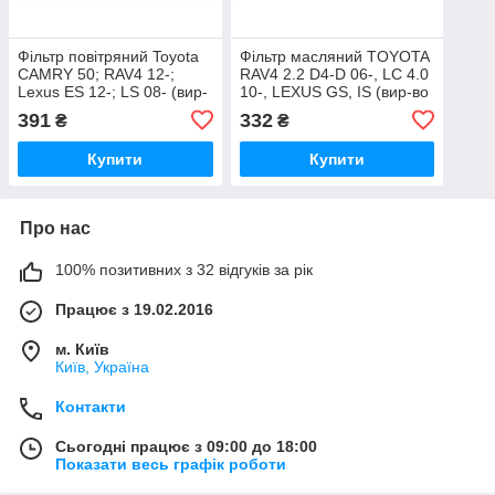
Фільтр повітряний Toyota
Фільтр масляний TOYOTA
CAMRY 50; RAV4 12-;
RAV4 2.2 D4-D 06-, LC 4.0
Lexus ES 12-; LS 08- (вир-
10-, LEXUS GS, IS (вир-во
во Jakoparts) J1322102
UFI) 25.077.00 UA51
391
332
₴
₴
UA51
Купити
Купити
Про нас
100% позитивних з 32 відгуків за рік
Працює з 19.02.2016
м. Київ
Київ, Україна
Контакти
Сьогодні працює з 09:00 до 18:00
Показати весь графік роботи