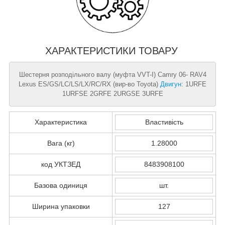
ХАРАКТЕРИСТИКИ ТОВАРУ
Шестерня розподільного валу (муфта VVT-I) Camry 06- RAV4
Lexus ES/GS/LC/LS/LX/RC/RX (вир-во Toyota)
Двигун
: 1URFE
1URFSE 2GRFE 2URGSE 3URFE
Характеристика
Властивість
Вага (кг)
1.28000
код УКТЗЕД
8483908100
Базова одиниця
шт.
Ширина упаковки
127