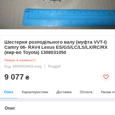
Шестерня розподільного валу (муфта VVT-I)
Camry 06- RAV4 Lexus ES/GS/LC/LS/LX/RC/RX
(вир-во Toyota) 1308031050
Немає в наявності
Код: 6800915403-omg
Роздріб
9 077
₴
Опис
Характеристики
Доставка
Оплата
Умови п
Опис