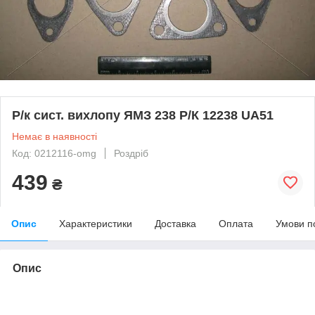
Р/к сист. вихлопу ЯМЗ 238 Р/К 12238 UA51
Немає в наявності
Код: 0212116-omg
Роздріб
439
₴
Опис
Характеристики
Доставка
Оплата
Умови п
Опис
bvd_ggl