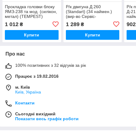
Прокладка головки блоку
Р/к двигуна Д 260
Р/к 
ЯМЗ-238 та мод. (силікон,
(Standart) (34 наймен.)
Д-21 
метал) (TEMPEST)
(вир-во Сервіс-
найм
238Д-1003212 UA51
Комплектація) р/к-3601
Комп
1 012
1 289
902
₴
₴
UA51
UA5
Купити
Купити
Про нас
100% позитивних з 32 відгуків за рік
Працює з 19.02.2016
м. Київ
Київ, Україна
Контакти
Сьогодні вихідний
Показати весь графік роботи