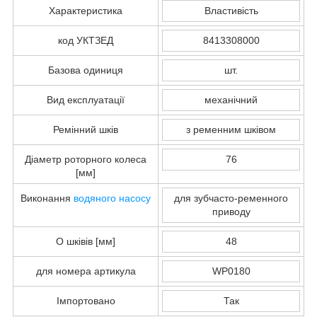
Характеристика
Властивість
код УКТЗЕД
8413308000
Базова одиниця
шт.
Вид експлуатації
механічний
Ремінний шків
з ременним шківом
Діаметр роторного колеса
76
[мм]
Виконання
водяного насосу
для зубчасто-ременного
приводу
O шківів [мм]
48
для номера артикула
WP0180
Імпортовано
Так