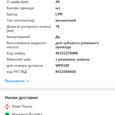
O шківів [мм]
48
Базова одиниця
шт.
Бренд
LPR
Тип експлуатації
механічний
Діаметр роторного колеса
76
[мм]
Імпортований
Да
Виготовлення водяного
для зубчасто-ремінного
насоса
привода
Код товару
46101278986
Ремінний шків
з ремінним шківом
для номера артикула
WP0180
код УКТЗЕД
8413308000
Приховати
Умови доставки
Нова Пошта
Магазини Rozetka