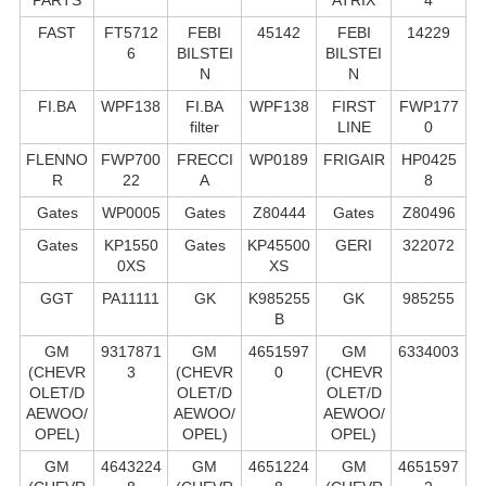
FAST
FT5712
FEBI
45142
FEBI
14229
6
BILSTEI
BILSTEI
N
N
FI.BA
WPF138
FI.BA
WPF138
FIRST
FWP177
filter
LINE
0
FLENNO
FWP700
FRECCI
WP0189
FRIGAIR
HP0425
R
22
A
8
Gates
WP0005
Gates
Z80444
Gates
Z80496
Gates
KP1550
Gates
KP45500
GERI
322072
0XS
XS
GGT
PA11111
GK
K985255
GK
985255
B
GM
9317871
GM
4651597
GM
6334003
(CHEVR
3
(CHEVR
0
(CHEVR
OLET/D
OLET/D
OLET/D
AEWOO/
AEWOO/
AEWOO/
OPEL)
OPEL)
OPEL)
GM
4643224
GM
4651224
GM
4651597