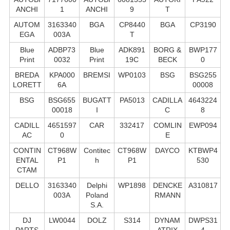
ANCHI
1
ANCHI
9
T
AUTOM
3163340
BGA
CP8440
BGA
CP3190
EGA
003A
T
Blue
ADBP73
Blue
ADK891
BORG &
BWP177
Print
0032
Print
19C
BECK
0
BREDA
KPA000
BREMSI
WP0103
BSG
BSG255
LORETT
6A
00008
BSG
BSG655
BUGATT
PA5013
CADILLA
4643224
00018
I
C
8
CADILL
4651597
CAR
332417
COMLIN
EWP094
AC
0
E
CONTIN
CT968W
Contitec
CT968W
DAYCO
KTBWP4
ENTAL
P1
h
P1
530
CTAM
DELLO
3163340
Delphi
WP1898
DENCKE
A310817
003A
Poland
RMANN
S.А.
DJ
LW0044
DOLZ
S314
DYNAM
DWPS31
PARTS
ATRIX
4