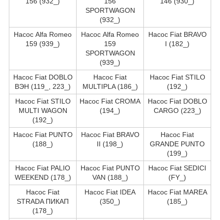
156 (932_)
156
146 (930_)
SPORTWAGON
(932_)
Насос Alfa Romeo
Насос Alfa Romeo
Насос Fiat BRAVO
159 (939_)
159
I (182_)
SPORTWAGON
(939_)
Насос Fiat DOBLO
Насос Fiat
Насос Fiat STILO
ВЭН (119_, 223_)
MULTIPLA (186_)
(192_)
Насос Fiat STILO
Насос Fiat CROMA
Насос Fiat DOBLO
MULTI WAGON
(194_)
CARGO (223_)
(192_)
Насос Fiat PUNTO
Насос Fiat BRAVO
Насос Fiat
(188_)
II (198_)
GRANDE PUNTO
(199_)
Насос Fiat PALIO
Насос Fiat PUNTO
Насос Fiat SEDICI
WEEKEND (178_)
VAN (188_)
(FY_)
Насос Fiat
Насос Fiat IDEA
Насос Fiat MAREA
STRADA ПИКАП
(350_)
(185_)
(178_)