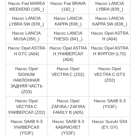
Насос Fiat MAREA
Насос Fiat BRAVA
Насос LANCIA
WEEKEND (185_)
(182_)
LYBRA (839_)
Насос LANCIA
Насос LANCIA
Насос LANCIA
LYBRA SW (839_)
KAPPA (838_)
KAPPA SW (838_)
Насос LANCIA
Насос LANCIA
Насос Opel ASTRA
MUSA (350_)
THESIS (841_)
H (A04)
Насос Opel ASTRA
Насос Opel ASTRA
Насос Opel ASTRA
H GTC (A04)
H УНИВЕРСАЛ
H ФУРГОН (L70)
(A04)
Насос Opel
Насос Opel
Насос Opel
SIGNUM
VECTRA C (Z02)
VECTRA C GTS
НАКЛОННАЯ
(Z02)
ЗАДНЯЯ ЧАСТЬ
(Z03)
Насос Opel
Насос Opel
Насос SAAB 9-3
VECTRA C
ZAFIRA / ZAFIRA
(YS3F)
УНИВЕРСАЛ (Z02)
FAMILY B (A05)
Насос SAAB 9-3
Насос SAAB 9-3
Насос Suzuki SX4
УНИВЕРСАЛ
КАБРИОЛЕТ
(EY, GY)
(YS3F)
(YS3F)