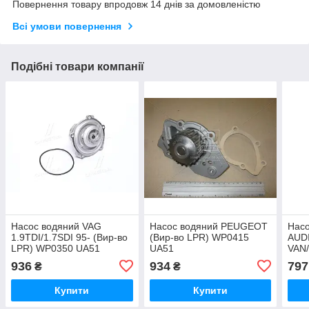
Повернення товару впродовж 14 днів за домовленістю
Всі умови повернення
Подібні товари компанії
Насос водяний VAG
Насос водяний PEUGEOT
Насо
1.9TDI/1.7SDI 95- (Вир-во
(Вир-во LPR) WP0415
AUD
LPR) WP0350 UA51
UA51
VAN/
WP0
936
934
797
₴
₴
Купити
Купити