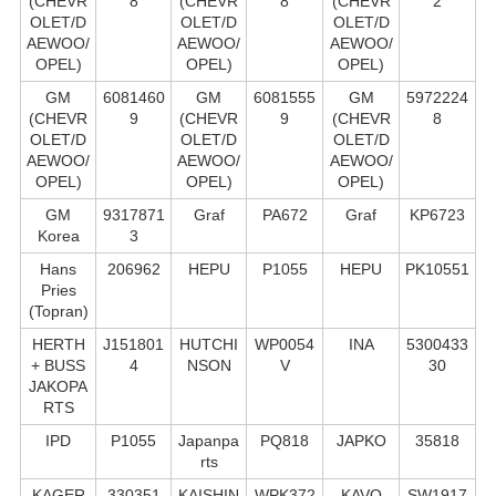
(CHEVR
8
(CHEVR
8
(CHEVR
2
OLET/D
OLET/D
OLET/D
AEWOO/
AEWOO/
AEWOO/
OPEL)
OPEL)
OPEL)
GM
6081460
GM
6081555
GM
5972224
(CHEVR
9
(CHEVR
9
(CHEVR
8
OLET/D
OLET/D
OLET/D
AEWOO/
AEWOO/
AEWOO/
OPEL)
OPEL)
OPEL)
GM
9317871
Graf
PA672
Graf
KP6723
Korea
3
Hans
206962
HEPU
P1055
HEPU
PK10551
Pries
(Topran)
HERTH
J151801
HUTCHI
WP0054
INA
5300433
+ BUSS
4
NSON
V
30
JAKOPA
RTS
IPD
P1055
Japanpa
PQ818
JAPKO
35818
rts
KAGER
330351
KAISHIN
WPK372
KAVO
SW1917