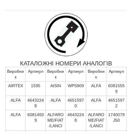
КАТАЛОЖНІ НОМЕРИ АНАЛОГІВ
Виробни
Артикул
Виробни
Артикул
Виробни
Артикул
к
к
к
AIRTEX
1595
AISIN
WPS909
ALFA
6081555
9
ALFA
4643224
ALFA
4651597
ALFA
4651597
8
0
2
ALFA
6081460
ALFARO
4643224
ALFARO
1740079
9
ME/FIAT
8
ME/FIAT
J50
/LANCI
/LANCI