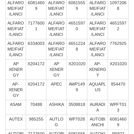
ALFARO
6081460
ALFARO
6081555
ALFARO
1097206
ME/FIAT
9
ME/FIAT
9
ME/FIAT
8
/LANCI
/LANCI
/LANCI
ALFARO
7177600
ALFARO
4651597
ALFARO
4651597
ME/FIAT
1
ME/FIAT
0
ME/FIAT
2
/LANCI
/LANCI
/LANCI
ALFARO
6334003
ALFARO
4651224
ALFARO
7762925
ME/FIAT
ME/FIAT
8
ME/FIAT
/LANCI
/LANCI
/LANCI
AP
X204172
AP
X201020
AP-
X201020
XENER
XENER
XENERG
GY
GY
Y
AP-
X204172
APEC
AWP149
AQUAPL
854470
XENER
9
US
GY
ASAM
70488
ASHIKA
3508818
AURADI
WPFT01
A
3
AUTEX
985255
AUTLO
WP7028
AUTOBI
6081460
G
ANCHI
9
AUTOBI
7177600
AUTOBI
6081555
AUTOKI
PA922