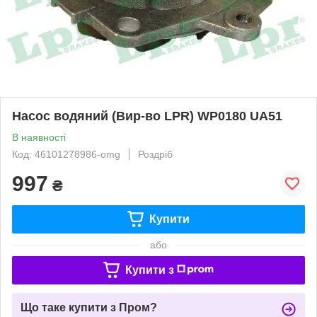
Насос водяний (Вир-во LPR) WP0180 UA51
В наявності
Код: 46101278986-omg
Роздріб
997
₴
Купити
або
Купити з
Що таке купити з Пром?