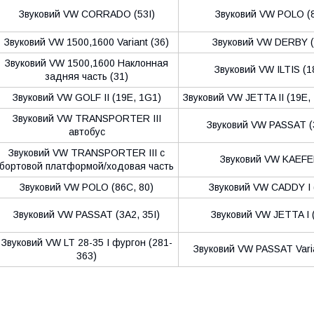
Звуковий VW CORRADO (53I)
Звуковий VW POLO (
Звуковий VW 1500,1600 Variant (36)
Звуковий VW DERBY (
Звуковий VW 1500,1600 Наклонная
Звуковий VW ILTIS (1
задняя часть (31)
Звуковий VW GOLF II (19E, 1G1)
Звуковий VW JETTA II (19E, 
Звуковий VW TRANSPORTER III
Звуковий VW PASSAT (
автобус
Звуковий VW TRANSPORTER III c
Звуковий VW KAEF
бортовой платформой/ходовая часть
Звуковий VW POLO (86C, 80)
Звуковий VW CADDY I 
Звуковий VW PASSAT (3A2, 35I)
Звуковий VW JETTA I 
Звуковий VW LT 28-35 I фургон (281-
Звуковий VW PASSAT Varia
363)