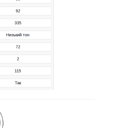
92
335
Низький тон
72
2
115
Так