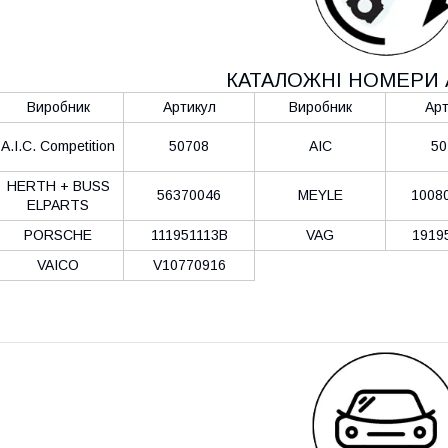
КАТАЛОЖНІ НОМЕРИ 
Виробник
Артикул
Виробник
Арт
A.I.C. Competition
50708
AIC
50
HERTH + BUSS
56370046
MEYLE
1008
ELPARTS
PORSCHE
111951113B
VAG
1919
VAICO
V10770916