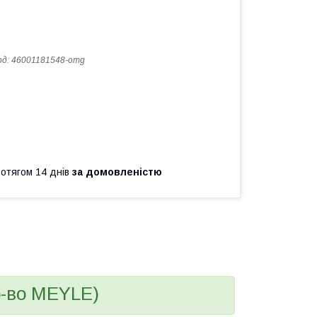
од:
46001181548-omg
ротягом 14 днів
за домовленістю
р-во MEYLE)