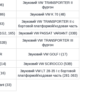
Звуковий VW TRANSPORTER II
86)
фургон
86)
Звуковий VW K 70 (48)
Звуковий VW TRANSPORTER II c
83)
бортовой платформой/ходовая часть
1G2, 165)
Звуковий VW PASSAT VARIANT (33B)
Звуковий VW TRANSPORTER III
32B)
фургон
ER
Звуковий VW GOLF I (17)
(14)
Звуковий VW SCIROCCO (53B)
Звуковий VW LT 28-35 I c бортовой
(16)
платформой/ходовая часть (281-363)
nt (33)