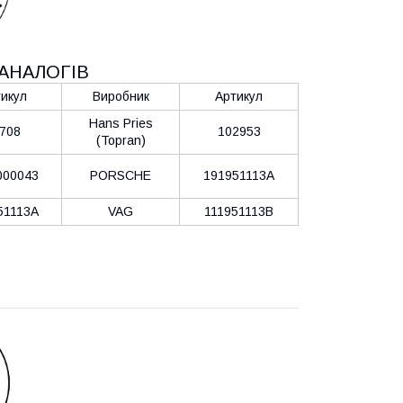
АНАЛОГІВ
икул
Виробник
Артикул
Hans Pries
708
102953
(Topran)
000043
PORSCHE
191951113A
51113A
VAG
111951113B