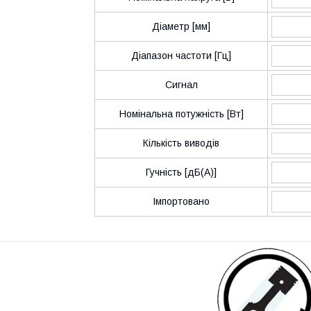
Діаметр [мм]
Діапазон частоти [Гц]
Сигнал
Номінальна потужність [Вт]
Кількість виводів
Гучність [дБ(A)]
Імпортовано