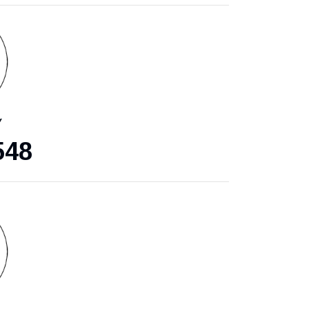
У
548