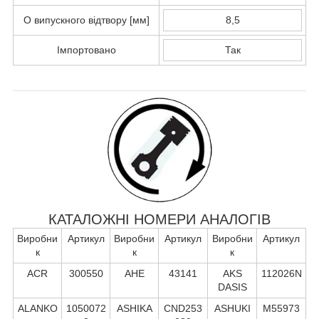
O випускного відтвору [мм]
8,5
Імпортовано
Так
КАТАЛОЖНІ НОМЕРИ АНАЛОГІВ
Виробни
Артикул
Виробни
Артикул
Виробни
Артикул
к
к
к
ACR
300550
AHE
43141
AKS
112026N
DASIS
ALANKO
1050072
ASHIKA
CND253
ASHUKI
M55973