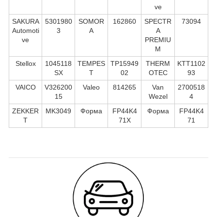
ve
SAKURA
5301980
SOMOR
162860
SPECTR
73094
Automoti
3
A
A
ve
PREMIU
M
Stellox
1045118
TEMPES
TP15949
THERM
KTT1102
SX
T
02
OTEC
93
VAICO
V326200
Valeo
814265
Van
2700518
15
Wezel
4
ZEKKER
MK3049
Форма
FP44K4
Форма
FP44K4
T
71X
71