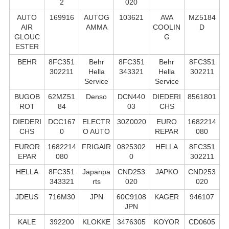
2
020
AUTO
169916
AUTOG
103621
AVA
MZ5184
AIR
AMMA
COOLIN
D
GLOUC
G
ESTER
BEHR
8FC351
Behr
8FC351
Behr
8FC351
302211
Hella
343321
Hella
302211
Service
Service
BUGOB
62MZ51
Denso
DCN440
DIEDERI
8561801
ROT
84
03
CHS
DIEDERI
DCC167
ELECTR
30Z0020
EURO
1682214
CHS
0
O AUTO
REPAR
080
EUROR
1682214
FRIGAIR
0825302
HELLA
8FC351
EPAR
080
0
302211
HELLA
8FC351
Japanpa
CND253
JAPKO
CND253
343321
rts
020
020
JDEUS
716M30
JPN
60C9108
KAGER
946107
JPN
KALE
392200
KLOKKE
3476305
KOYOR
CD0605