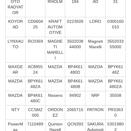
OTO
RHOLM
184
AD
31
RADYAT
OR
KOYOR
CD0604
KRAFT
0223509
LORO
0300160
AD
25
AUTOM
010
OTIVE
LYNXAU
RC0369
MAGNE
3502038
Magneti
3502033
TO
TI
44000
Marelli
55000
MARELL
I
MAXGE
AC8855
MAZDA
BP4K61
MAZDA
BPYK61
AR
24
480D
48Z
MAZDA
BPYK61
MAZDA
BP4K61
MAZDA
BPYK61
48ZA
480B
480ZA
MAZDA
BP4K61
Nissens
94902
NRF
35508
480C
NTY
CCSMZ
ORDON
2065715
PATRON
PRS363
005
EZ
0
PowerM
7110489
Quinton
QCN393
SAKURA
5301980
ax
Hazell
Automoti
2