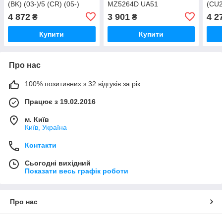
(BK) (03-)/5 (CR) (05-)
MZ5264D UA51
(CU2
(вир-во Nissens) 94902
MTА2
4 872
3 901
4 2
₴
₴
UA51
MT2
Купити
Купити
Про нас
100% позитивних з 32 відгуків за рік
Працює з 19.02.2016
м. Київ
Київ, Україна
Контакти
Сьогодні вихідний
Показати весь графік роботи
Про нас