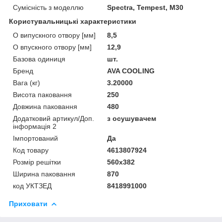
Сумісність з моделлю
Spectra, Tempest, M30
Користувальницькі характеристики
O випускного отвору [мм]
8,5
O впускного отвору [мм]
12,9
Базова одиниця
шт.
Бренд
AVA COOLING
Вага (кг)
3.20000
Висота паковання
250
Довжина паковання
480
Додатковий артикул/Доп.
з осушувачем
інформація 2
Імпортований
Да
Код товару
4613807924
Розмір решітки
560x382
Ширина паковання
870
код УКТЗЕД
8418991000
Приховати