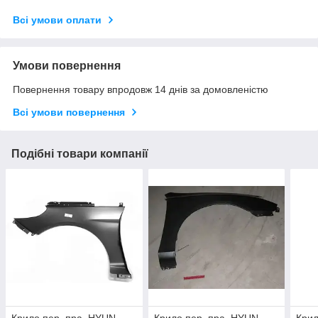
Всі умови оплати
Умови повернення
Повернення товару впродовж 14 днів за домовленістю
Всі умови повернення
Подібні товари компанії
Крило пер. пра. HYUN
Крило пер. пра. HYUN
Крил