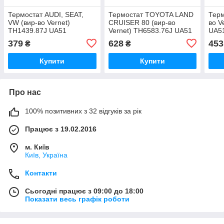
Термостат AUDI, SEAT,
Термостат TOYOTA LAND
Терм
VW (вир-во Vernet)
CRUISER 80 (вир-во
во V
TH1439.87J UA51
Vernet) TH6583.76J UA51
UA5
379
628
453
₴
₴
Купити
Купити
Про нас
100% позитивних з 32 відгуків за рік
Працює з 19.02.2016
м. Київ
Київ, Україна
Контакти
Сьогодні працює з 09:00 до 18:00
Показати весь графік роботи