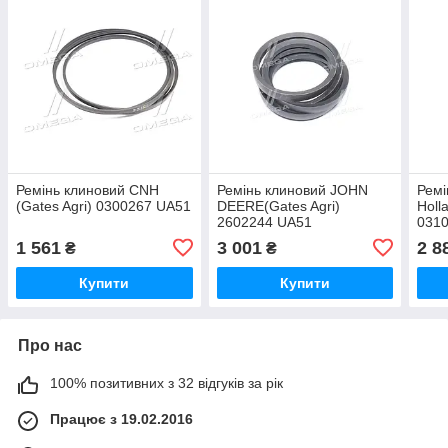
Ремінь клиновий CNH
Ремінь клиновий JOHN
Ремі
(Gates Agri) 0300267 UA51
DEERE(Gates Agri)
Holl
2602244 UA51
031
1 561
3 001
2 8
₴
₴
Купити
Купити
Про нас
100% позитивних з 32 відгуків за рік
Працює з 19.02.2016