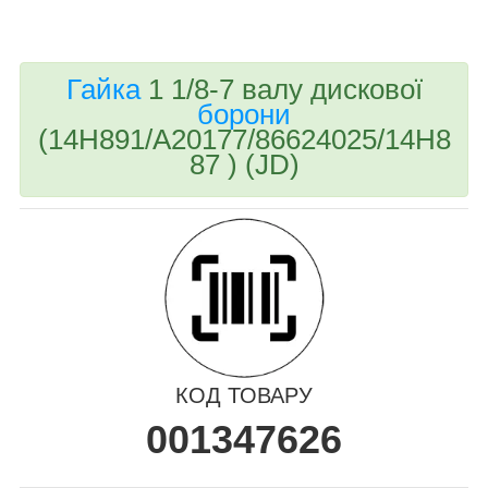
bvd_ggl
Гайка
1 1/8-7 валу дискової
борони
(14H891/A20177/86624025/14H8
87 ) (JD)
КОД ТОВАРУ
001347626