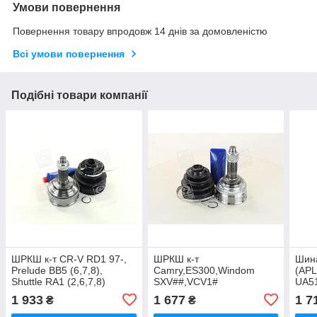
Умови повернення
Повернення товару впродовж 14 днів за домовленістю
Всі умови повернення
Подібні товари компанії
ШРКШ к-т CR-V RD1 97-,
ШРКШ к-т
Шина
Prelude BB5 (6,7,8),
Camry,ES300,Windom
(AP
Shuttle RA1 (2,6,7,8)
SXV##,VCV1#
UA5
(B14/32 * 64 * 28 * 91.1 *
(14/27*56*30*80*89) (вир-
1 933
1 677
1 7
₴
₴
98) (пр HO-033A50
во H.D.K.) TO-013A48
UA51