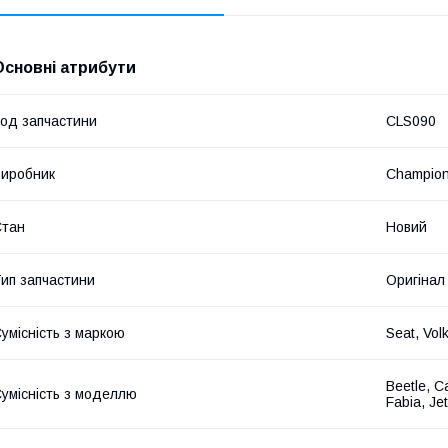
Основні атрибути
од запчастини
CLS090
иробник
Champio
Стан
Новий
ип запчастини
Оригінал
умісність з маркою
Seat, Vol
Beetle, C
умісність з моделлю
Fabia, Jet