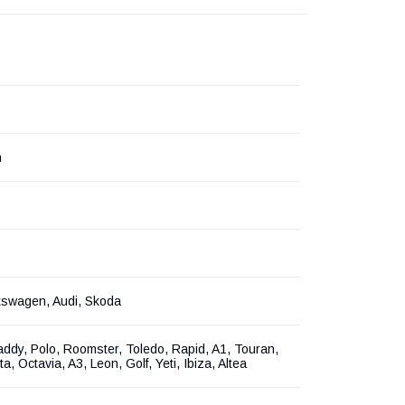
n
kswagen, Audi, Skoda
addy, Polo, Roomster, Toledo, Rapid, A1, Touran,
ta, Octavia, A3, Leon, Golf, Yeti, Ibiza, Altea