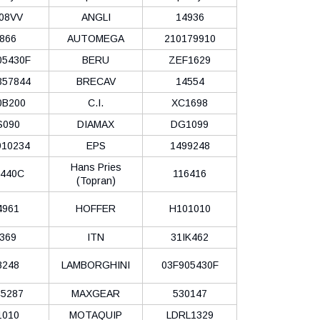
08VV
ANGLI
14936
866
AUTOMEGA
210179910
05430F
BERU
ZEF1629
357844
BRECAV
14554
0B200
C.I.
XC1698
S090
DIAMAX
DG1099
10234
EPS
1499248
Hans Pries
440C
116416
(Topran)
4961
HOFFER
H101010
369
ITN
31IK462
8248
LAMBORGHINI
03F905430F
5287
MAXGEAR
530147
1010
MOTAQUIP
LDRL1329