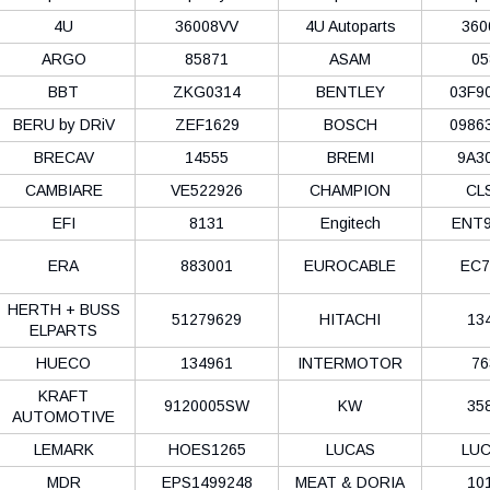
4U
36008VV
4U Autoparts
360
ARGO
85871
ASAM
05
BBT
ZKG0314
BENTLEY
03F9
BERU by DRiV
ZEF1629
BOSCH
0986
BRECAV
14555
BREMI
9A3
CAMBIARE
VE522926
CHAMPION
CL
EFI
8131
Engitech
ENT9
ERA
883001
EUROCABLE
EC7
HERTH + BUSS
51279629
HITACHI
13
ELPARTS
HUECO
134961
INTERMOTOR
76
KRAFT
9120005SW
KW
35
AUTOMOTIVE
LEMARK
HOES1265
LUCAS
LUC
MDR
EPS1499248
MEAT & DORIA
10