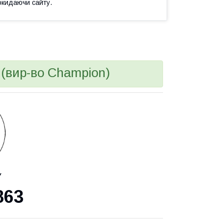
окидаючи сайту.
 (вир-во Champion)
У
863