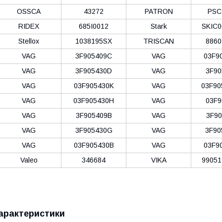
OSSCA
43272
PATRON
PSC
RIDEX
685I0012
Stark
SKIC0
Stellox
1038195SX
TRISCAN
8860
VAG
3F905409C
VAG
03F9
VAG
3F905430D
VAG
3F90
VAG
03F905430K
VAG
03F90
VAG
03F905430H
VAG
03F9
VAG
3F905409B
VAG
3F90
VAG
3F905430G
VAG
3F90
VAG
03F905430B
VAG
03F9
Valeo
346684
VIKA
99051
арактеристики