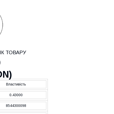
ИК ТОВАРУ
0
ON
)
Властивість
0.43000
8544300098