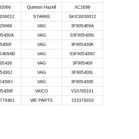
I2066
Quinton Hazell
XC1698
030012
STARKE
SKIC0030012
29066
VAG
3F905409A
05430A
VAG
03F905430L
5430F
VAG
3F905430K
5409AB
VAG
03F905430C
05430
VAG
3F905409
5430J
VAG
3F905430L
5430H
VAG
3F905430E
05430F
VAICO
V10700101
779401
WE PARTS
222370010