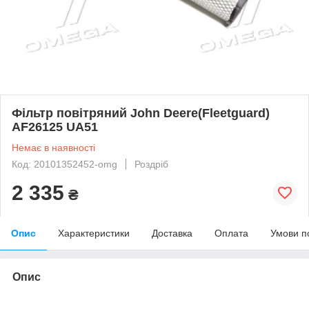
Фільтр повітряний John Deere(Fleetguard)
AF26125 UA51
Немає в наявності
Код: 20101352452-omg
Роздріб
2 335
₴
Опис
Характеристики
Доставка
Оплата
Умови п
Опис