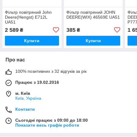
Фільтр повітряний John
Фільтр повітряний JOHN
Філь
Deere(Hengst) E712L
DEERE(WIX) 46569E UA51
DEER
UA51
P77
2 589
385
1 6
₴
₴
Купити
Купити
Про нас
100% позитивних з 32 відгуків за рік
Працює з 19.02.2016
м. Київ
Київ, Україна
Контакти
Сьогодні працює з 09:00 до 18:00
Показати весь графік роботи