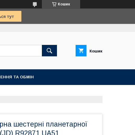
Кошик
Кошик
ЕННЯ ТА ОБМІН
рна шестерні планетарної
 (JD) R92871 UA51