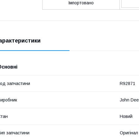
Імпортовано
арактеристики
Основні
од запчастини
R92871
иробник
John Dee
Стан
Новий
ип запчастини
Оригінал