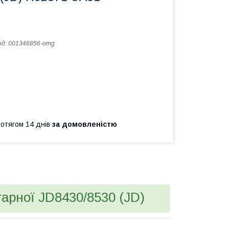
од:
001346856-omg
ротягом 14 днів
за домовленістю
арної JD8430/8530 (JD)