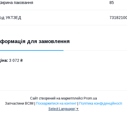
ирина паковання
85
код УКТЗЕД
7318210
нформація для замовлення
іна:
3 072 ₴
Сайт створений на маркетплейсі
Prom.ua
Запчастини ВСІМ |
Поскаржитися на контент
|
Політика конфіденційності
Select Language
▼