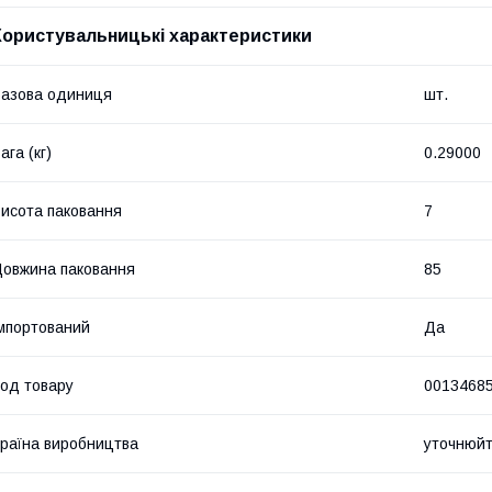
Користувальницькі характеристики
азова одиниця
шт.
ага (кг)
0.29000
исота паковання
7
овжина паковання
85
мпортований
Да
од товару
0013468
раїна виробництва
уточнюй