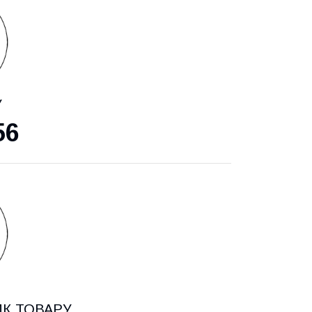
У
56
ИК ТОВАРУ