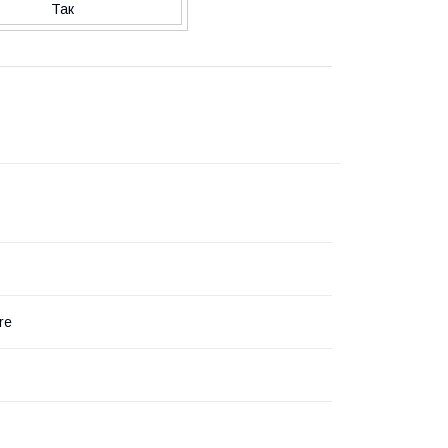
Так
re