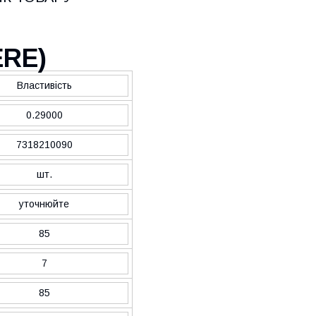
1
ERE
)
Властивість
0.29000
7318210090
шт.
уточнюйте
85
7
85