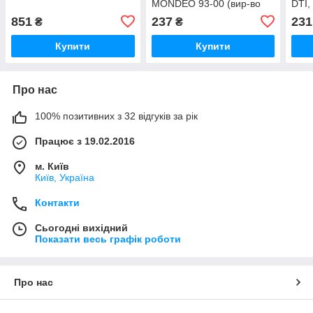
MONDEO 93-00 (вир-во
DTI,
DENCKERMANN) A110009
2.8 
851
237
231
₴
₴
UA51
DEN
UA5
Купити
Купити
Про нас
100% позитивних з 32 відгуків за рік
Працює з 19.02.2016
м. Київ
Київ, Україна
Контакти
Сьогодні вихідний
Показати весь графік роботи
Про нас