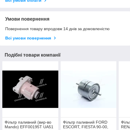
Всі умови оплати
Умови повернення
Повернення товару впродовж 14 днів за домовленістю
Всі умови повернення
Подібні товари компанії
Фільтр паливний (вир-во
Фільтр паливний FORD
Філь
Mando) EFF00195T UA51
ESCORT, FIESTA 90-00,
REN