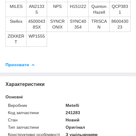
MILES
AN2133
NPS
H151I22
Quinton
QCP383
5
Hazell
1
Stellox
4500043
SYNCR
SYNC40
TRISCA
8600430
8SX
ONIX
354
N
23
ZEKKER
WP1555
T
Приховати
Характеристики
Основні
Виробник
Metelli
Код запчастини
241283
Стан
Новий
Тип запчастини
Оригінал
Конструктивні особливості
З ущільненням