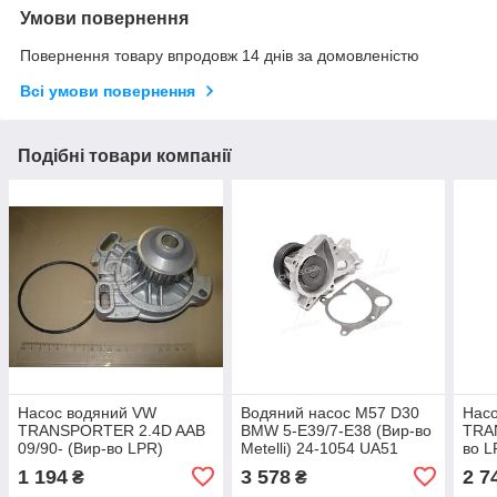
Умови повернення
Повернення товару впродовж 14 днів за домовленістю
Всі умови повернення
Подібні товари компанії
Насос водяний VW
Водяний насос M57 D30
Нас
TRANSPORTER 2.4D AAB
BMW 5-E39/7-E38 (Вир-во
TRAN
09/90- (Вир-во LPR)
Metelli) 24-1054 UA51
во 
WP0439 UA51
1 194
3 578
2 7
₴
₴