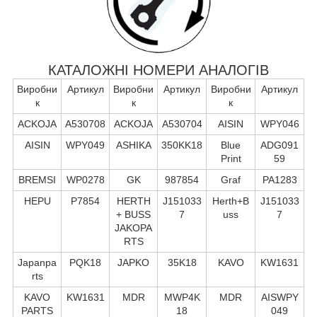
КАТАЛОЖНІ НОМЕРИ АНАЛОГІВ
Виробни
Артикул
Виробни
Артикул
Виробни
Артикул
к
к
к
ACKOJA
A530708
ACKOJA
A530704
AISIN
WPY046
AISIN
WPY049
ASHIKA
350KK18
Blue
ADG091
Print
59
BREMSI
WP0278
GK
987854
Graf
PA1283
HEPU
P7854
HERTH
J151033
Herth+B
J151033
+ BUSS
7
uss
7
JAKOPA
RTS
Japanpa
PQK18
JAPKO
35K18
KAVO
KW1631
rts
KAVO
KW1631
MDR
MWP4K
MDR
AISWPY
PARTS
18
049