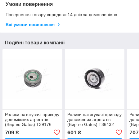
Умови повернення
Повернення товару впродовж 14 днів за домовленістю
Всі умови повернення
Подібні товари компанії
Ролики натягувачі приводу
Ролики натягувачі приводу
Роли
допоміжних агрегатів
допоміжних агрегатів
допо
(Вир-во Gates) T39176
(Вир-во Gates) T36432
(Вир
UA51
UA51
UA5
709
601
707
₴
₴