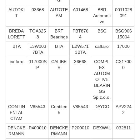
G
AUTOKI
03368
AUTOTE
A01468
BBR
0011028
T
AM
Automoti
091
ve
BREDA
TOA325
BRT
PBT876
BSG
BSG906
LORETT
8
Bearings
4
15004
BTA
E3W003
BTA
E2W571
caffaro
17000
7BTA
3BTA
caffaro
117000S
CALIBE
36668
COMPL
CX1700
P
R
EX
0
AUTOM
OTIVE
BEARIN
GS
Sp.z.o.o.
CONTIN
V85543
Contitec
V85543
DAYCO
APV224
ENTAL
h
2
CTAM
DENCKE
P400010
DENCKE
P200010
DEXWAL
032811
RMANN
RMANN