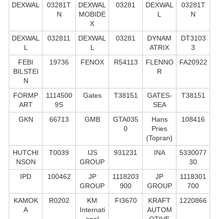
DEXWAL
03281T
DEXWAL
03281
DEXWAL
03281T
N
MOBIDE
L
N
X
DEXWAL
032811
DEXWAL
03281
DYNAM
DT3103
L
L
ATRIX
3
FEBI
19736
FENOX
R54113
FLENNO
FA20922
BILSTEI
R
N
FORMP
1114500
Gates
T38151
GATES-
T38151
ART
9S
SEA
GKN
66713
GMB
GTA035
Hans
108416
0
Pries
(Topran)
HUTCHI
T0039
IJS
931231
INA
5330077
NSON
GROUP
30
IPD
100462
JP
1118203
JP
1118301
GROUP
900
GROUP
700
KAMOK
R0202
KM
FI3670
KRAFT
1220866
A
Internati
AUTOM
onal
OTIVE