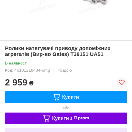
Ролики натягувачі приводу допоміжних
агрегатів (Вир-во Gates) T38151 UA51
В наявності
Код: 46101218434-omg
Роздріб
2 959
₴
Купити
або
Купити з