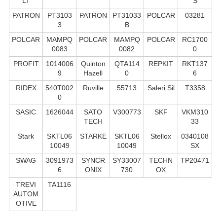
LT
S
PATRON
PT3103
PATRON
PT31033
POLCAR
03281
3
B
POLCAR
MAMPQ
POLCAR
MAMPQ
POLCAR
RC1700
0083
0082
0
PROFIT
1014006
Quinton
QTA114
REPKIT
RKT137
9
Hazell
0
6
RIDEX
540T002
Ruville
55713
Saleri Sil
T3358
0
SASIC
1626044
SATO
V300773
SKF
VKM310
TECH
33
Stark
SKTL06
STARKE
SKTL06
Stellox
0340108
10049
10049
SX
SWAG
3091973
SYNCR
SY33007
TECHN
TP20471
6
ONIX
730
OX
TREVI
TA1116
AUTOM
OTIVE