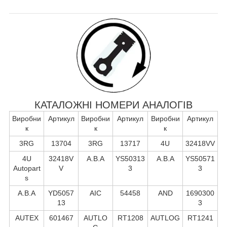
КАТАЛОЖНІ НОМЕРИ АНАЛОГІВ
Виробни
Артикул
Виробни
Артикул
Виробни
Артикул
к
к
к
3RG
13704
3RG
13717
4U
32418VV
4U
32418V
A.B.A
YS50313
A.B.A
YS50571
Autopart
V
3
3
s
A.B.A
YD5057
AIC
54458
AND
1690300
13
3
AUTEX
601467
AUTLO
RT1208
AUTLOG
RT1241