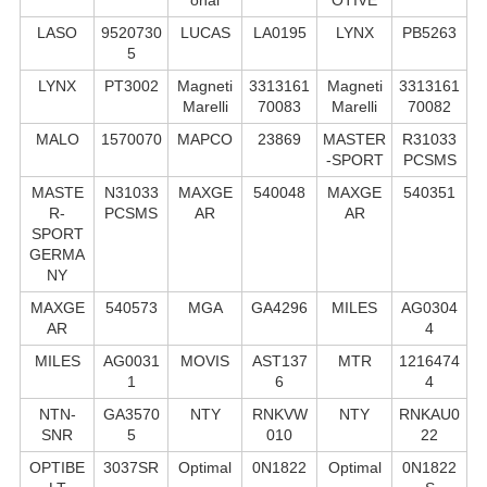
LASO
9520730
LUCAS
LA0195
LYNX
PB5263
5
LYNX
PT3002
Magneti
3313161
Magneti
3313161
Marelli
70083
Marelli
70082
MALO
1570070
MAPCO
23869
MASTER
R31033
-SPORT
PCSMS
MASTE
N31033
MAXGE
540048
MAXGE
540351
R-
PCSMS
AR
AR
SPORT
GERMA
NY
MAXGE
540573
MGA
GA4296
MILES
AG0304
AR
4
MILES
AG0031
MOVIS
AST137
MTR
1216474
1
6
4
NTN-
GA3570
NTY
RNKVW
NTY
RNKAU0
SNR
5
010
22
OPTIBE
3037SR
Optimal
0N1822
Optimal
0N1822