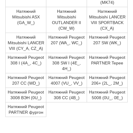
(MK74)
Натяжний
Натяжний
Натяжний
Mitsubishi ASX
Mitsubishi
Mitsubishi LANCER
(GA_W_)
OUTLANDER II
VIII SPORTBACK
(CW_W)
(CX_A)
Натяжний
Натяжний Peugeot
Натяжний Peugeot
Mitsubishi LANCER
207 (WA_, WC_)
207 SW (WK_)
VIII (CY_A, CZ_A)
Натяжний Peugeot
Натяжний Peugeot
Натяжний Peugeot
308 I (4A_, 4C_)
308 SW I (4E_,
PARTNER Tepee
4H_)
Натяжний Peugeot
Натяжний Peugeot
Натяжний Peugeot
207 CC (WD_)
4007 (VU_, VV_)
206+ (2L_, 2M_)
Натяжний Peugeot
Натяжний Peugeot
Натяжний Peugeot
3008 ВЭН (0U_)
308 CC (4B_)
5008 (0U_, 0E_)
Натяжний Peugeot
PARTNER фургон