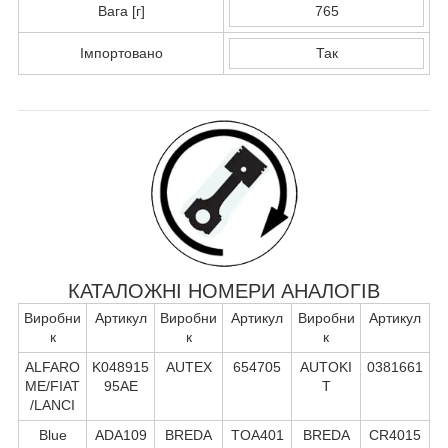
Вага [г]
765
Імпортовано
Так
КАТАЛОЖНІ НОМЕРИ АНАЛОГІВ
Виробни
Артикул
Виробни
Артикул
Виробни
Артикул
к
к
к
ALFARO
K048915
AUTEX
654705
AUTOKI
0381661
ME/FIAT
95AE
T
/LANCI
Blue
ADA109
BREDA
TOA401
BREDA
CR4015