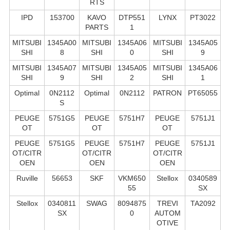
RTS
IPD
153700
KAVO
DTP551
LYNX
PT3022
PARTS
1
MITSUBI
1345A00
MITSUBI
1345A06
MITSUBI
1345A05
SHI
8
SHI
0
SHI
9
MITSUBI
1345A07
MITSUBI
1345A05
MITSUBI
1345A06
SHI
9
SHI
2
SHI
1
Optimal
0N2112
Optimal
0N2112
PATRON
PT65055
S
PEUGE
5751G5
PEUGE
5751H7
PEUGE
5751J1
OT
OT
OT
PEUGE
5751G5
PEUGE
5751H7
PEUGE
5751J1
OT/CITR
OT/CITR
OT/CITR
OEN
OEN
OEN
Ruville
56653
SKF
VKM650
Stellox
0340589
55
SX
Stellox
0340811
SWAG
8094875
TREVI
TA2092
SX
0
AUTOM
OTIVE