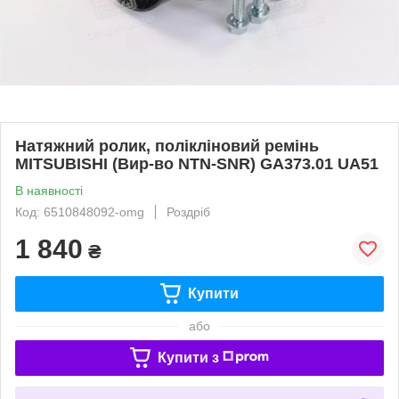
Натяжний ролик, полікліновий ремінь
MITSUBISHI (Вир-во NTN-SNR) GA373.01 UA51
В наявності
Код: 6510848092-omg
Роздріб
1 840
₴
Купити
або
Купити з