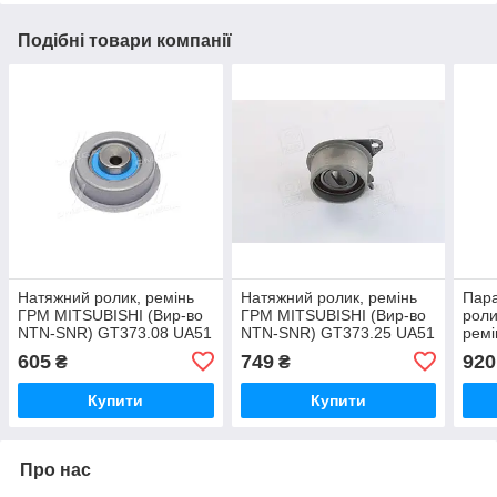
Подібні товари компанії
Натяжний ролик, ремінь
Натяжний ролик, ремінь
Пара
ГРМ MITSUBISHI (Вир-во
ГРМ MITSUBISHI (Вир-во
роли
NTN-SNR) GT373.08 UA51
NTN-SNR) GT373.25 UA51
ремі
во 
605
749
920
₴
₴
UA5
Купити
Купити
Про нас