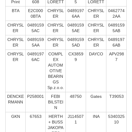
Print
608
LORETT
5
LORETT
BTA
E2C000
CHRYSL
0489197
CHRYSL
0462774
0BTA
ER
6AA
ER
2AA
CHRYSL
0489159
CHRYSL
0489159
CHRYSL
0489159
ER
5AC
ER
5AE
ER
5AB
CHRYSL
0489159
CHRYSL
0489159
CHRYSL
0489197
ER
5AA
ER
5AD
ER
6AB
CHRYSL
0489197
COMPL
CX3859
DAYCO
APV298
ER
6AC
EX
9
7
AUTOM
OTIVE
BEARIN
GS
Sp.z.o.o.
DENCKE
P258001
FEBI
48750
Gates
T39053
RMANN
BILSTEI
N
GKN
67653
HERTH
J114507
INA
5340325
+ BUSS
1
10
JAKOPA