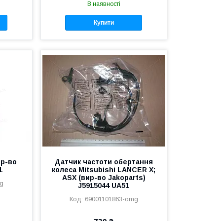
В наявності
Купити
ир-во
Датчик частоти обертання
1
колеса Mitsubishi LANCER X;
ASX (вир-во Jakoparts)
g
J5915044 UA51
69001101863-omg