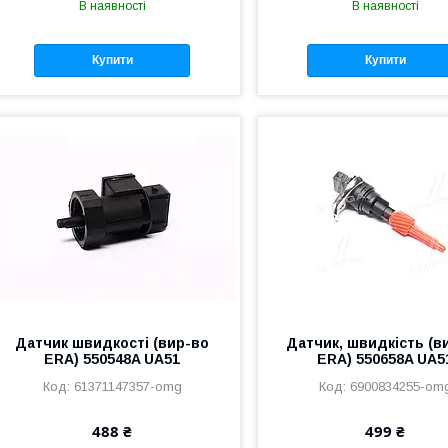
В наявності
В наявності
Купити
Купити
Датчик швидкості (вир-во
Датчик, швидкість (в
ERA) 550548A UA51
ERA) 550658A UA5
61371147357-omg
6900834255-om
488 ₴
499 ₴