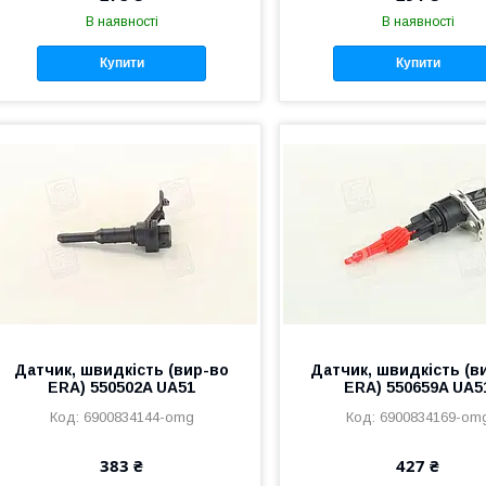
В наявності
В наявності
Купити
Купити
Датчик, швидкість (вир-во
Датчик, швидкість (в
ERA) 550502A UA51
ERA) 550659A UA5
6900834144-omg
6900834169-om
383 ₴
427 ₴