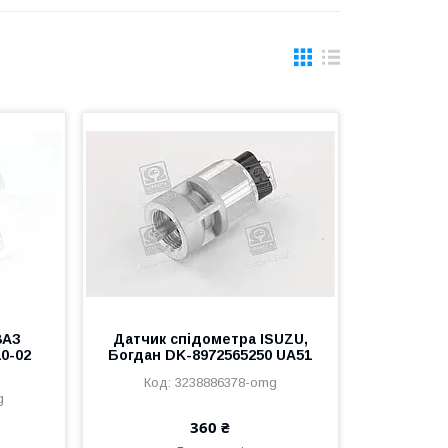
ВАЗ
Датчик спідометра ISUZU,
10-02
Богдан DK-8972565250 UA51
3238886378-omg
g
360 ₴