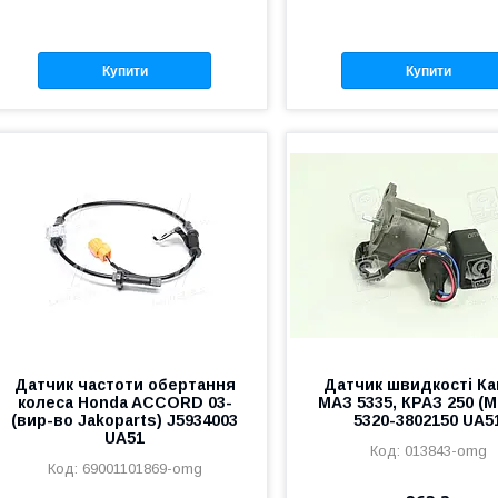
Купити
Купити
Датчик частоти обертання
Датчик швидкості Ка
колеса Honda ACCORD 03-
МАЗ 5335, КРАЗ 250 (М
(вир-во Jakoparts) J5934003
5320-3802150 UA5
UA51
013843-omg
69001101869-omg