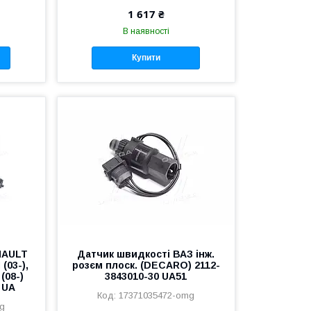
1 617 ₴
В наявності
Купити
NAULT
Датчик швидкості ВАЗ інж.
 (03-),
розєм плоск. (DECARO) 2112-
 (08-)
3843010-30 UA51
 UA
17371035472-omg
mg