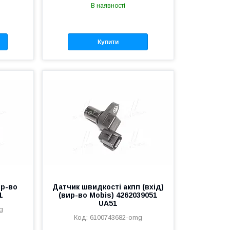
В наявності
Купити
ир-во
Датчик швидкості акпп (вхід)
1
(вир-во Mobis) 4262039051
UA51
g
6100743682-omg