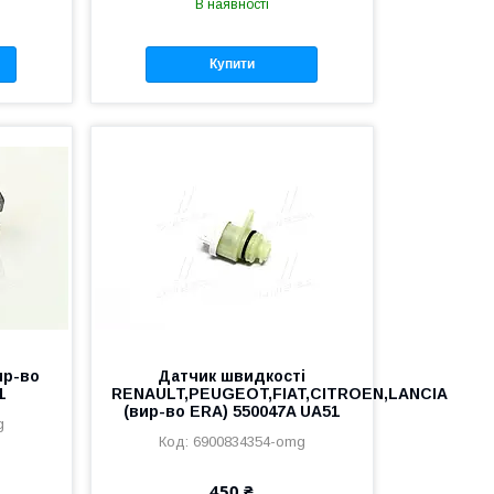
В наявності
Купити
ир-во
Датчик швидкості
1
RENAULT,PEUGEOT,FIAT,CITROEN,LANCIA
(вир-во ERA) 550047A UA51
g
6900834354-omg
450 ₴