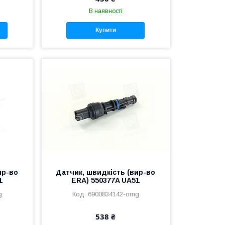
В наявності
Купити
ир-во
Датчик, швидкість (вир-во
1
ERA) 550377A UA51
g
6900834142-omg
538 ₴