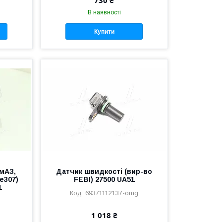
730 ₴
В наявності
Купити
мАЗ,
Датчик швидкості (вир-во
е307)
FEBI) 27500 UA51
1
69371112137-omg
1 018 ₴