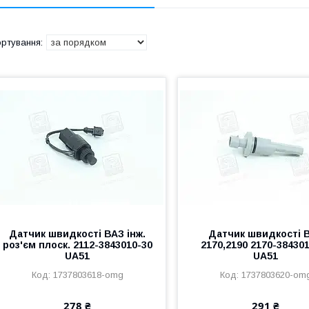
Датчик швидкості ВАЗ інж.
Датчик швидкості 
роз'єм плоск. 2112-3843010-30
2170,2190 2170-38430
UA51
UA51
1737803618-omg
1737803620-om
278 ₴
291 ₴