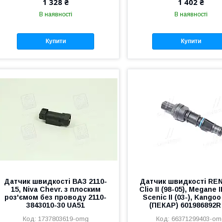
1 328 ₴
1 402 ₴
В наявності
В наявності
Купити
Купити
Датчик швидкості ВАЗ 2110-
Датчик швидкості RE
15, Niva Chevr. з плоским
Clio II (98-05), Megane II
роз'ємом без проводу 2110-
Scenic II (03-), Kangoo
3843010-30 UA51
(ПЕКАР) 601986892R
1737803619-omg
66371299403-o