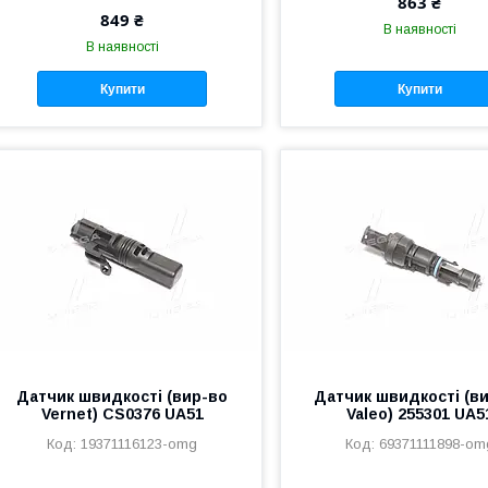
863 ₴
849 ₴
В наявності
В наявності
Купити
Купити
Датчик швидкості (вир-во
Датчик швидкості (в
Vernet) CS0376 UA51
Valeo) 255301 UA5
19371116123-omg
69371111898-om