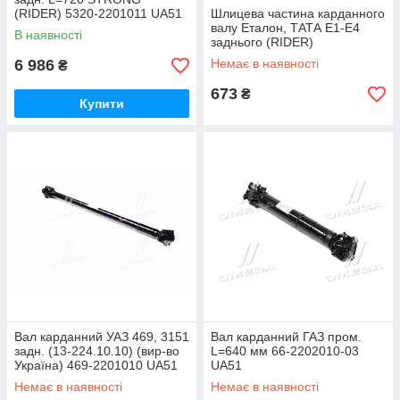
(RIDER) 5320-2201011 UA51
Шлицева частина карданного
валу Еталон, ТАТА Е1-Е4
В наявності
заднього (RIDER)
RD3124111702 UA51
6 986
Немає в наявності
₴
673
₴
Купити
Вал карданний УАЗ 469, 3151
Вал карданний ГАЗ пром.
задн. (13-224.10.10) (вир-во
L=640 мм 66-2202010-03
Україна) 469-2201010 UA51
UA51
Немає в наявності
Немає в наявності