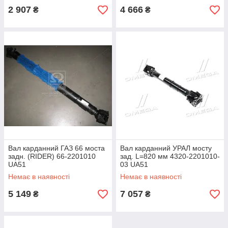
2 907
4 666
₴
₴
Вал карданний ГАЗ 66 моста
Вал карданний УРАЛ мосту
задн. (RIDER) 66-2201010
зад. L=820 мм 4320-2201010-
UA51
03 UA51
Немає в наявності
Немає в наявності
5 149
7 057
₴
₴