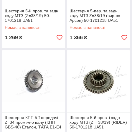
Шестерня 5-й пров. та задн.
Шестерня 5-пер. та задн.
ходу МТЗ (Z=38/19) 50-
ходу МТЗ Z=38/19 (вир-во
1701218 UA51
Арсен) 50-1701218 UA51
Немає в наявності
Немає в наявності
1 269
1 366
₴
₴
Шестерня КПП 5-ї передачі
Шестерня 5-й пров. і задн.
Z=34 проміжно валу (КПП
ходу МТЗ (Z = 38/19) (RIDER)
GBS-40) Еталон, ТАТА Е1-Е4
50-1701218 UA51
(RIDER) RD250526305407