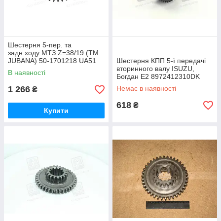
Шестерня 5-пер. та
задн.ходу МТЗ Z=38/19 (ТМ
JUBANA) 50-1701218 UA51
Шестерня КПП 5-ї передачі
вторинного валу ISUZU,
В наявності
Богдан Е2 8972412310DK
UA51
1 266
Немає в наявності
₴
618
₴
Купити