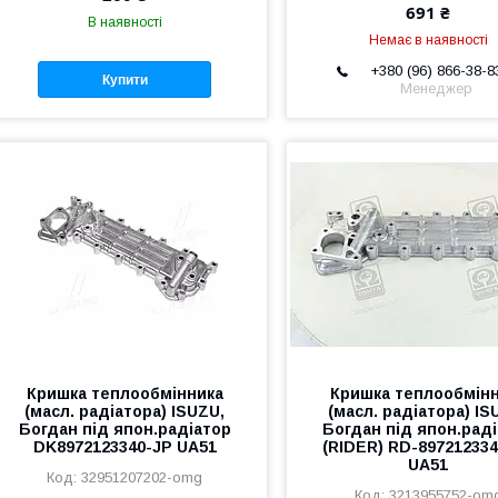
691 ₴
В наявності
Немає в наявності
+380 (96) 866-38-8
Купити
Менеджер
Кришка теплообмінника
Кришка теплообмін
(масл. радіатора) ISUZU,
(масл. радіатора) IS
Богдан під япон.радіатор
Богдан під япон.рад
DK8972123340-JP UA51
(RIDER) RD-89721233
UA51
32951207202-omg
3213955752-om