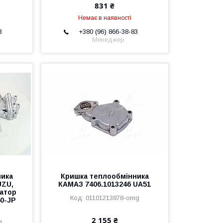
831 ₴
Немає в наявності
3
+380 (96) 866-38-83
Менеджер
ника
Кришка теплообмінника
UZU,
КАМАЗ 7406.1013246 UA51
іатор
01101213878-omg
40-JP
2 155 ₴
g