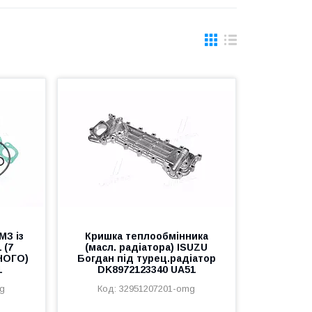
МЗ із
Кришка теплообмінника
 (7
(масл. радіатора) ISUZU
НОГО)
Богдан під турец.радіатор
1
DK8972123340 UA51
mg
32951207201-omg