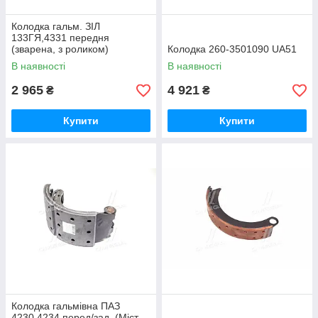
Колодка гальм. ЗІЛ
133ГЯ,4331 передня
(зварена, з роликом)
Колодка 260-3501090 UA51
ПРЕМІУМ 133-3501090 UA51
В наявності
В наявності
2 965
4 921
₴
₴
Купити
Купити
Колодка гальмівна ПАЗ
4230,4234 перед/зад. (Міст