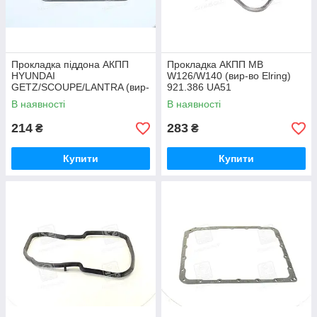
Прокладка піддона АКПП
Прокладка АКПП MB
HYUNDAI
W126/W140 (вир-во Elring)
GETZ/SCOUPE/LANTRA (вир-
921.386 UA51
во PARTS-MALL) P1C-A011
В наявності
В наявності
UA51
214
283
₴
₴
Купити
Купити