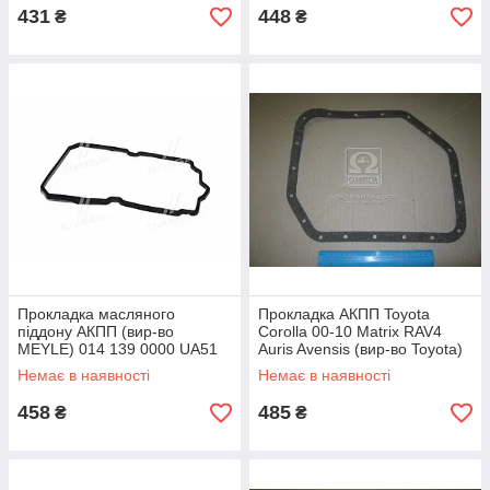
431
448
₴
₴
Прокладка масляного
Прокладка АКПП Toyota
піддону АКПП (вир-во
Corolla 00-10 Matrix RAV4
MEYLE) 014 139 0000 UA51
Auris Avensis (вир-во Toyota)
3516852020 UA51
Немає в наявності
Немає в наявності
458
485
₴
₴