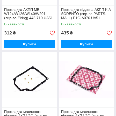
Прокладка АКПП MB
Прокладка піддона АКПП KIA
W124/W126/W140/W201
SORENTO (вир-во PARTS-
(вир-во Elring) 445.710 UA51
MALL) P1G-A076 UA51
В наявності
В наявності
312
435
₴
₴
Купити
Купити
Прокладка масляного
Прокладка масляного
піддону АКП VAG (вир-во
піддону АКП VAG (вир-во