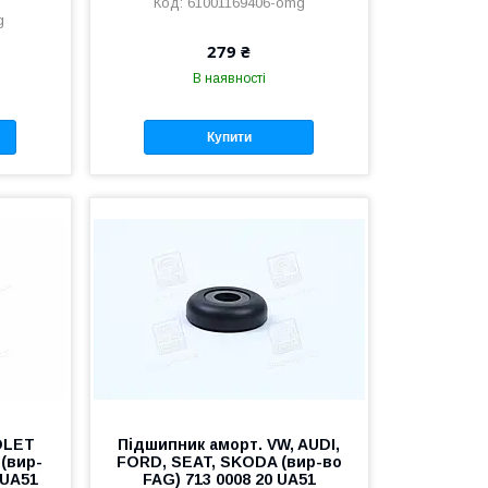
61001169406-omg
g
279 ₴
В наявності
Купити
OLET
Підшипник аморт. VW, AUDI,
(вир-
FORD, SEAT, SKODA (вир-во
 UA51
FAG) 713 0008 20 UA51