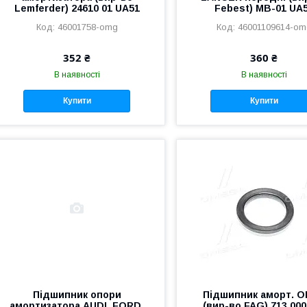
Lemferder) 24610 01 UA51
Febest) MB-01 UA
46001758-omg
46001109614-om
352 ₴
360 ₴
В наявності
В наявності
Купити
Купити
Підшипник опори
Підшипник аморт. 
амортизатора AUDI, FORD,
(вир-во FAG) 713 000