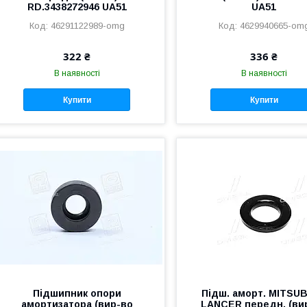
RD.3438272946 UA51
UA51
46291122989-omg
4629940665-om
322 ₴
336 ₴
В наявності
В наявності
Купити
Купити
Підшипник опори
Підш. аморт. MITSUB
амортизатора (вир-во
LANCER передн. (ви