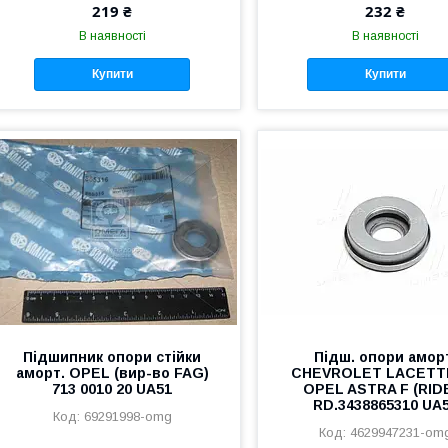
219 ₴
232 ₴
В наявності
В наявності
Купити
Купити
Підшипник опори стійки
Підш. опори амор
аморт. OPEL (вир-во FAG)
CHEVROLET LACETTI 
713 0010 20 UA51
OPEL ASTRA F (RID
RD.3438865310 UA
69291998-omg
4629947231-om