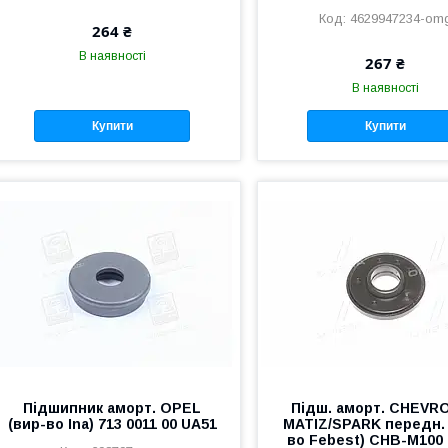
4629947234-om
264 ₴
В наявності
267 ₴
В наявності
Купити
Купити
Підшипник аморт. OPEL
Підш. аморт. CHEVR
(вир-во Ina) 713 0011 00 UA51
MATIZ/SPARK передн. 
во Febest) CHB-M100