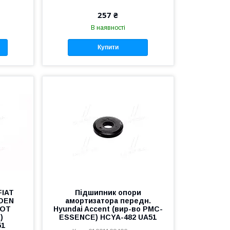
257 ₴
В наявності
Купити
FIAT
Підшипник опори
ROEN
амортизатора передн.
EOT
Hyundai Accent (вир-во PMC-
)
ESSENCE) HCYA-482 UA51
51