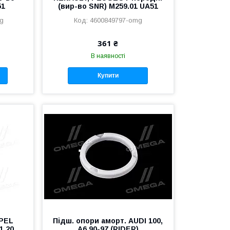
51
(вир-во SNR) M259.01 UA51
g
4600849797-omg
361 ₴
В наявності
Купити
OPEL
Підш. опори аморт. AUDI 100,
1 20
A6 90-97 (RIDER)