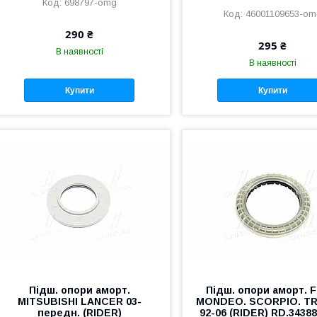
698797-omg
46001109653-om
290 ₴
295 ₴
В наявності
В наявності
Купити
Купити
Підш. опори аморт.
Підш. опори аморт. 
MITSUBISHI LANCER 03-
MONDEO. SCORPIO. T
передн. (RIDER)
92-06 (RIDER) RD.3438