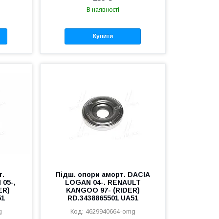
В наявності
Купити
т.
Підш. опори аморт. DACIA
05-,
LOGAN 04-. RENAULT
ER)
KANGOO 97- (RIDER)
51
RD.3438865501 UA51
g
4629940664-omg