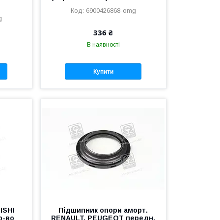
6900426868-omg
g
336 ₴
В наявності
Купити
ISHI
Підшипник опори аморт.
р-во
RENAULT, PEUGEOT передн.