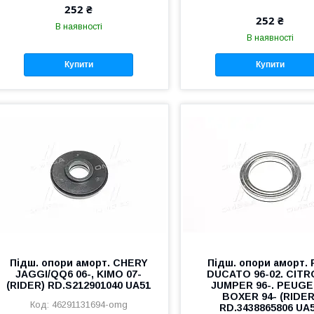
252 ₴
252 ₴
В наявності
В наявності
Купити
Купити
Підш. опори аморт. CHERY
Підш. опори аморт. 
JAGGI/QQ6 06-, KIMO 07-
DUCATO 96-02. CIT
(RIDER) RD.S212901040 UA51
JUMPER 96-. PEUG
BOXER 94- (RIDER
46291131694-omg
RD.3438865806 UA