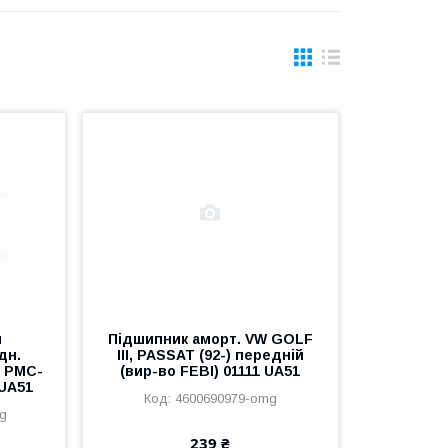
и
Підшипник аморт. VW GOLF
дн.
III, PASSAT (92-) передній
о PMC-
(вир-во FEBI) 01111 UA51
UA51
4600690979-omg
g
239 ₴