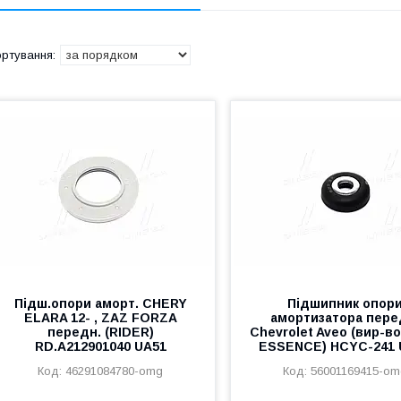
Підш.опори аморт. CHERY
Підшипник опор
ELARA 12- , ZAZ FORZA
амортизатора пере
передн. (RIDER)
Chevrolet Aveo (вир-в
RD.A212901040 UA51
ESSENCE) HCYC-241 
46291084780-omg
56001169415-om