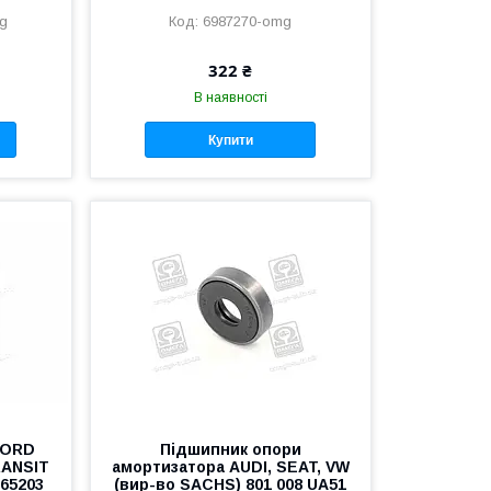
g
6987270-omg
322 ₴
В наявності
Купити
FORD
Підшипник опори
RANSIT
амортизатора AUDI, SEAT, VW
865203
(вир-во SACHS) 801 008 UA51