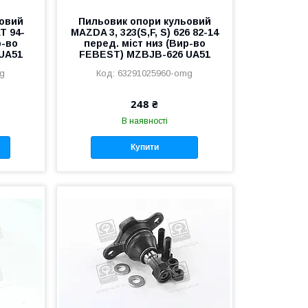
ьовий
Пильовик опори кульовий
T 94-
MAZDA 3, 323(S,F, S) 626 82-14
р-во
перед. міст низ (Вир-во
UA51
FEBEST) MZBJB-626 UA51
mg
63291025960-omg
248 ₴
В наявності
Купити