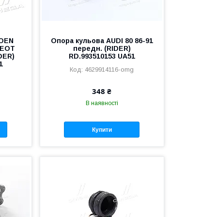
ROEN
Опора кульова AUDI 80 86-91
GEOT
передн. (RIDER)
DER)
RD.993510153 UA51
1
4629914116-omg
g
348 ₴
В наявності
Купити