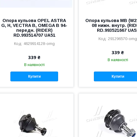
Опора кульова OPEL ASTRA
Опора кульова MB (W21
G, H, VECTRA B, OMEGA B 94-
08 нижн. внутр. (RI
передн. (RIDER)
RD.993521667 UA5
RD.993514707 UA51
291296570-om
4629914128-omg
339 ₴
339 ₴
В наявності
В наявності
Купити
Купити