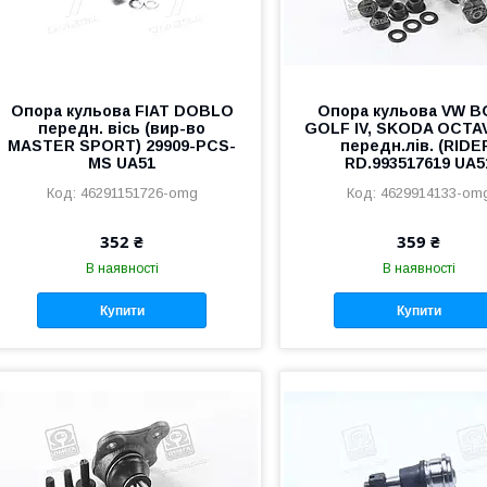
Опора кульова FIAT DOBLO
Опора кульова VW B
передн. вісь (вир-во
GOLF IV, SKODA OCTAV
MASTER SPORT) 29909-PCS-
передн.лів. (RIDE
MS UA51
RD.993517619 UA5
46291151726-omg
4629914133-om
352 ₴
359 ₴
В наявності
В наявності
Купити
Купити