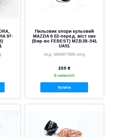
ORA,
Пильовик опори кульовий
IA 97-
MAZDA 6 02-перед. міст низ
R)
(Вир-во FEBEST) MZBJB-541
1
UA51
g
6900877885-omg
359 ₴
В наявності
Купити