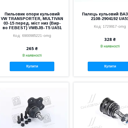
Пильовик опори кульовий
Палець кульовий ВАЗ
VW TRANSPORTER, MULTIVAN
2108-2904192 UA5
03-15 перед. міст низ (Вир-
1729917-omg
во FEBEST) VWBJB-T5 UA51
6900985221-omg
328 ₴
В наявності
265 ₴
В наявності
Купити
Купити