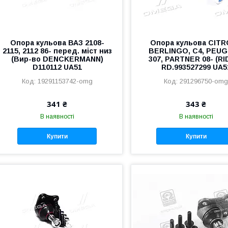
Опора кульова ВАЗ 2108-
Опора кульова CIT
2115, 2112 86- перед. міст низ
BERLINGO, C4, PEU
(Вир-во DENCKERMANN)
307, PARTNER 08- (RI
D110112 UA51
RD.993527299 UA5
19291153742-omg
291296750-om
341 ₴
343 ₴
В наявності
В наявності
Купити
Купити