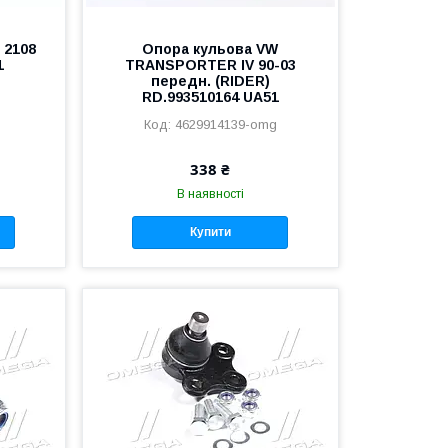
 2108
Опора кульова VW
1
TRANSPORTER IV 90-03
передн. (RIDER)
RD.993510164 UA51
4629914139-omg
338 ₴
В наявності
Купити