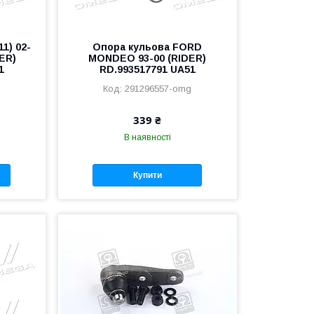
1) 02-
Опора кульова FORD
DER)
MONDEO 93-00 (RIDER)
1
RD.993517791 UA51
g
291296557-omg
339 ₴
В наявності
Купити