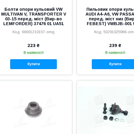
Болти опори кульовий VW
Пильовик опори кул
MULTIVAN V, TRANSPORTER V
AUDI A4-A6, VW PASSA
03-15 перед. міст (Вир-во
перед. міст низ (Ви
LEMFORDER) 37476 01 UA51
FEBEST) VWBJB-001 
69001210157-omg
53291025966-o
223 ₴
239 ₴
В наявності
В наявності
Купити
Купити