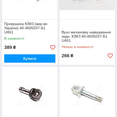
Провушина ЮМЗ (вир-во
України) 40-4605037-Б1
UA51
Вухо механізму навішування
задн. ЮМЗ 40-4605037-Б1
В наявності
UA51
389
Немає в наявності
₴
266
₴
Купити