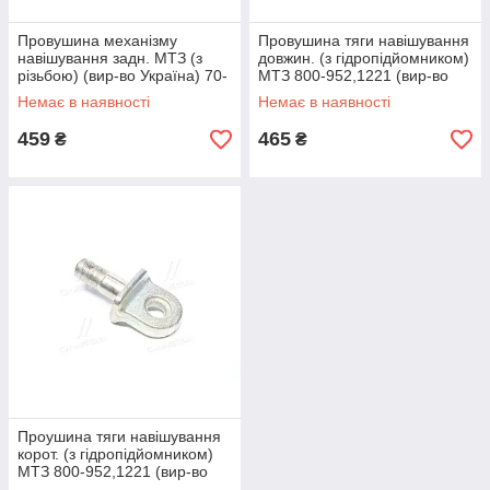
Провушина механізму
Провушина тяги навішування
навішування задн. МТЗ (з
довжин. (з гідропідйомником)
різьбою) (вир-во Україна) 70-
МТЗ 800-952,1221 (вир-во
4605048 А UA51
РЗТ м.Ромни) 1220-4605108-
Немає в наявності
Немає в наявності
01
459
465
₴
₴
Проушина тяги навішування
корот. (з гідропідйомником)
МТЗ 800-952,1221 (вир-во
РЗТ м.Ромни) 1220-4605108