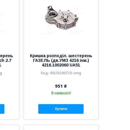
терень
Кришка розподіл. шестерень
ch 2.7
ГАЗЕЛЬ (дв.УМЗ 4216 інж.)
1
4216.1002060 UA51
mg
69101180715-omg
951 ₴
В наявності
Купити