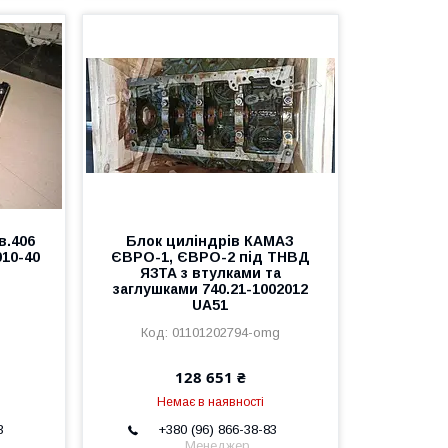
в.406
Блок циліндрів КАМАЗ
010-40
ЄВРО-1, ЄВРО-2 під ТНВД
ЯЗТА з втулками та
заглушками 740.21-1002012
UA51
01101202794-omg
128 651 ₴
Немає в наявності
3
+380 (96) 866-38-83
Менеджер