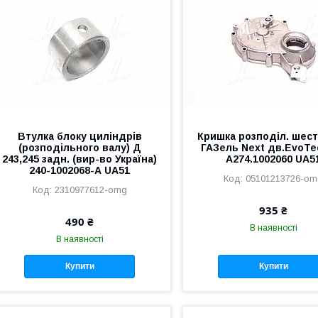
Втулка блоку циліндрів
Кришка розподіл. шес
(розподільного валу) Д
ГАЗель Next дв.EvoTe
243,245 задн. (вир-во Україна)
A274.1002060 UA5
240-1002068-А UA51
05101213726-o
2310977612-omg
935 ₴
490 ₴
В наявності
В наявності
Купити
Купити