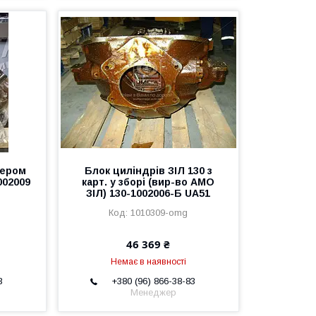
тером
Блок циліндрів ЗІЛ 130 з
1002009
карт. у зборі (вир-во АМО
ЗІЛ) 130-1002006-Б UA51
1010309-omg
46 369 ₴
Немає в наявності
3
+380 (96) 866-38-83
Менеджер