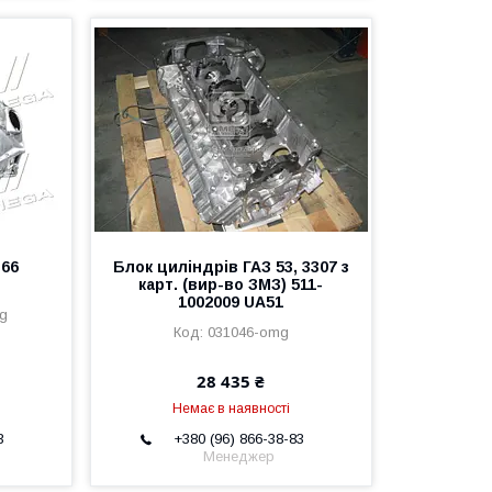
 66
Блок циліндрів ГАЗ 53, 3307 з
карт. (вир-во ЗМЗ) 511-
1002009 UA51
g
031046-omg
28 435 ₴
Немає в наявності
3
+380 (96) 866-38-83
Менеджер