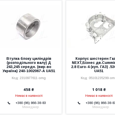
Втулка блоку циліндрів
Корпус шестерен Га
(розподільного валу) Д
NEXT,Бізнес дв.Cummi
243,245 середн. (вир-во
2.8 Euro-4 (куп. ГАЗ) .5
Україна) 240-1002067-А UA51
UA51
2310977611-omg
05101235299-o
458 ₴
1 018 ₴
Немає в наявності
Немає в наявності
+380 (96) 866-38-83
+380 (96) 866-38-8
Менеджер
Менеджер