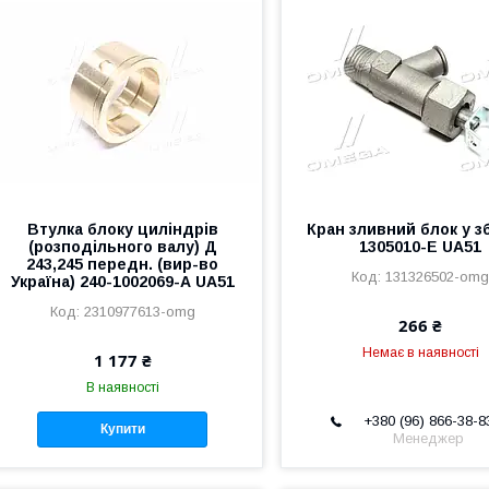
Втулка блоку циліндрів
Кран зливний блок у зб
(розподільного валу) Д
1305010-Е UA51
243,245 передн. (вир-во
131326502-om
Україна) 240-1002069-А UA51
2310977613-omg
266 ₴
Немає в наявності
1 177 ₴
В наявності
+380 (96) 866-38-8
Купити
Менеджер