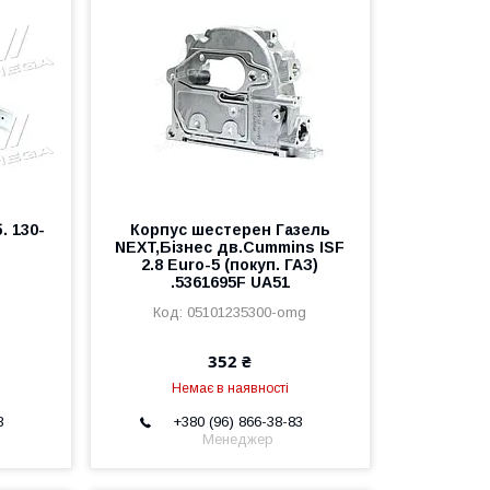
. 130-
Корпус шестерен Газель
NEXT,Бізнес дв.Cummins ISF
2.8 Euro-5 (покуп. ГАЗ)
g
.5361695F UA51
05101235300-omg
352 ₴
Немає в наявності
3
+380 (96) 866-38-83
Менеджер