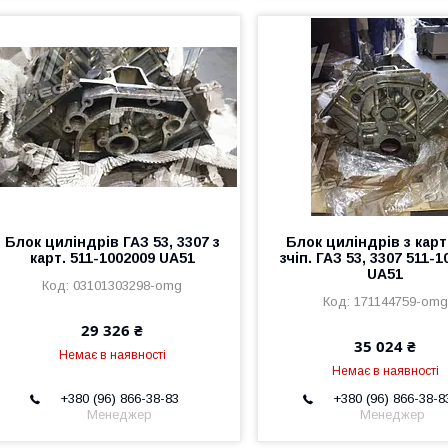
Блок циліндрів ГАЗ 53, 3307 з
Блок циліндрів з кар
карт. 511-1002009 UA51
зчіп. ГАЗ 53, 3307 511-
UA51
03101303298-omg
171144759-omg
29 326 ₴
35 024 ₴
Немає в наявності
Немає в наявності
+380 (96) 866-38-83
+380 (96) 866-38-8
Менеджер
Менеджер