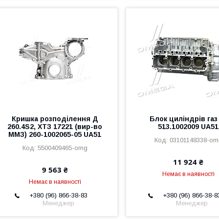
Кришка розподілення Д
Блок циліндрів газ
260.4S2, ХТЗ 17221 (вир-во
513.1002009 UA51
ММЗ) 260-1002065-05 UA51
03101148338-om
5500409465-omg
11 924 ₴
9 563 ₴
Немає в наявності
Немає в наявності
+380 (96) 866-38-83
+380 (96) 866-38-8
Менеджер
Менеджер