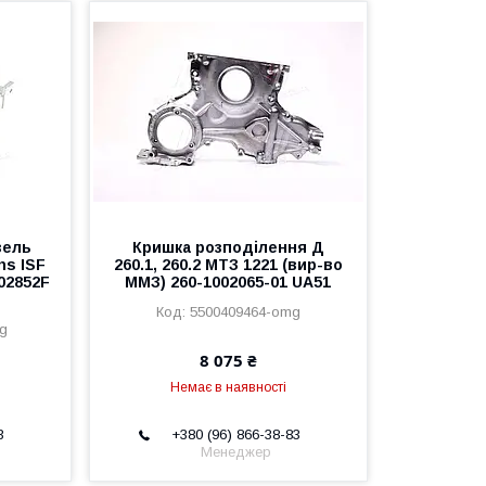
зель
Кришка розподілення Д
ns ISF
260.1, 260.2 МТЗ 1221 (вир-во
302852F
ММЗ) 260-1002065-01 UA51
5500409464-omg
mg
8 075 ₴
Немає в наявності
3
+380 (96) 866-38-83
Менеджер