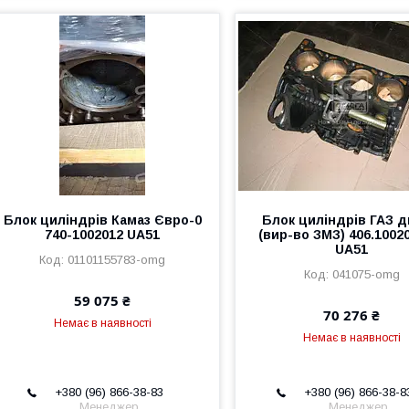
Блок циліндрів Камаз Євро-0
Блок циліндрів ГАЗ д
740-1002012 UA51
(вир-во ЗМЗ) 406.1002
UA51
01101155783-omg
041075-omg
59 075 ₴
70 276 ₴
Немає в наявності
Немає в наявності
+380 (96) 866-38-83
+380 (96) 866-38-8
Менеджер
Менеджер