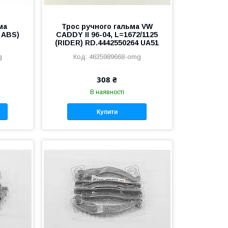
ма
Трос ручного гальма VW
 ABS)
CADDY II 96-04, L=1672/1125
(RIDER) RD.4442550264 UA51
g
4635989668-omg
308 ₴
В наявності
Купити