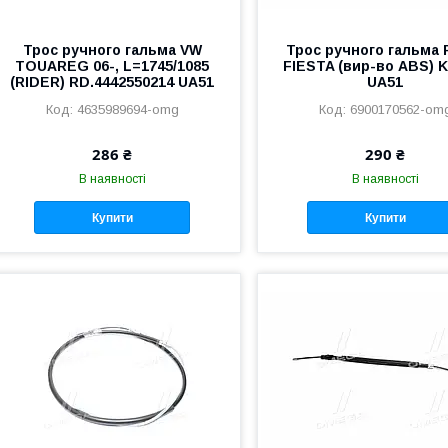
Трос ручного гальма VW
Трос ручного гальма
TOUAREG 06-, L=1745/1085
FIESTA (вир-во ABS) 
(RIDER) RD.4442550214 UA51
UA51
4635989694-omg
6900170562-om
286 ₴
290 ₴
В наявності
В наявності
Купити
Купити