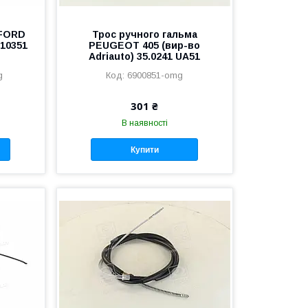
 FORD
Трос ручного гальма
K10351
PEUGEOT 405 (вир-во
Adriauto) 35.0241 UA51
g
6900851-omg
301 ₴
В наявності
Купити