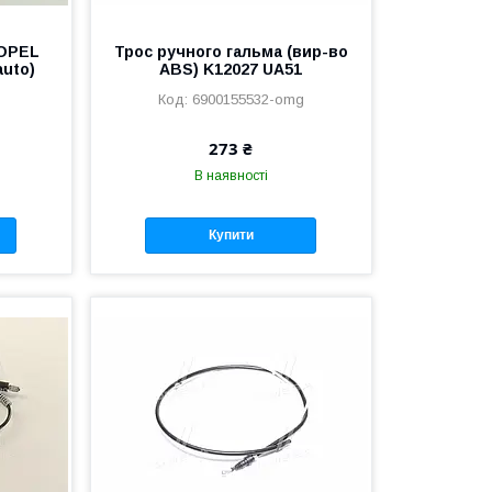
 OPEL
Трос ручного гальма (вир-во
auto)
ABS) K12027 UA51
6900155532-omg
273 ₴
В наявності
Купити