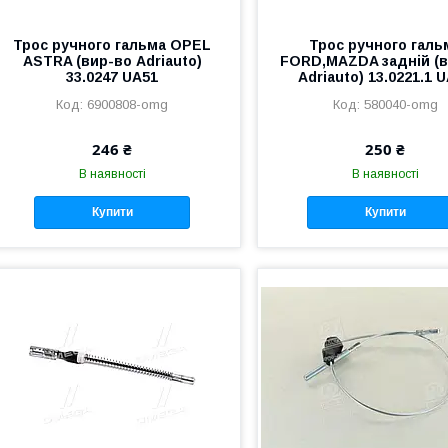
Трос ручного гальма OPEL
Трос ручного галь
ASTRA (вир-во Adriauto)
FORD,MAZDA задній (
33.0247 UA51
Adriauto) 13.0221.1 
6900808-omg
580040-omg
246 ₴
250 ₴
В наявності
В наявності
Купити
Купити