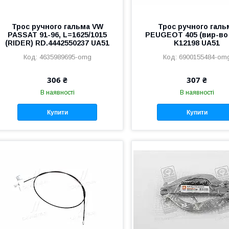
Трос ручного гальма VW
Трос ручного галь
PASSAT 91-96, L=1625/1015
PEUGEOT 405 (вир-во
(RIDER) RD.4442550237 UA51
K12198 UA51
4635989695-omg
6900155484-om
306 ₴
307 ₴
В наявності
В наявності
Купити
Купити