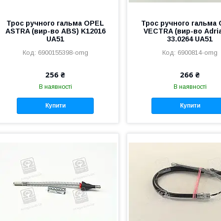
Трос ручного гальма OPEL
Трос ручного гальма
ASTRA (вир-во ABS) K12016
VECTRA (вир-во Adri
UA51
33.0264 UA51
6900155398-omg
6900814-omg
256 ₴
266 ₴
В наявності
В наявності
Купити
Купити