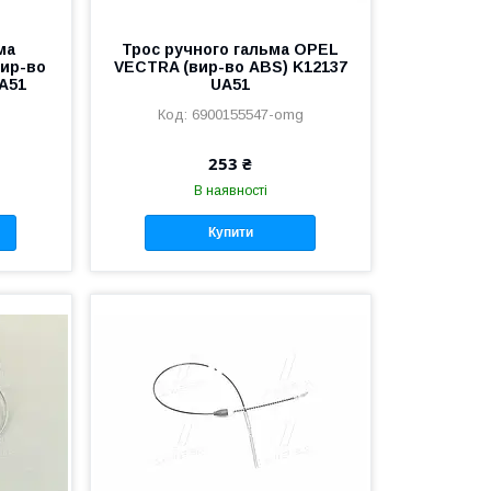
ма
Трос ручного гальма OPEL
вир-во
VECTRA (вир-во ABS) K12137
UA51
UA51
6900155547-omg
253 ₴
В наявності
Купити