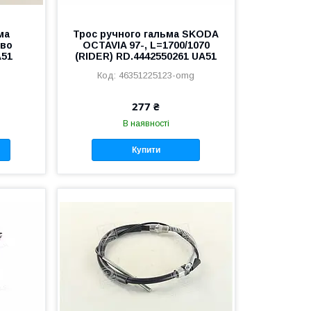
ма
Трос ручного гальма SKODA
-во
OCTAVIA 97-, L=1700/1070
A51
(RIDER) RD.4442550261 UA51
46351225123-omg
277 ₴
В наявності
Купити