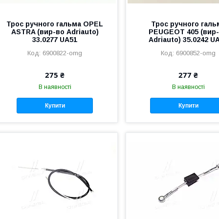
Трос ручного гальма OPEL
Трос ручного галь
ASTRA (вир-во Adriauto)
PEUGEOT 405 (вир
33.0277 UA51
Adriauto) 35.0242 U
6900822-omg
6900852-omg
275 ₴
277 ₴
В наявності
В наявності
Купити
Купити