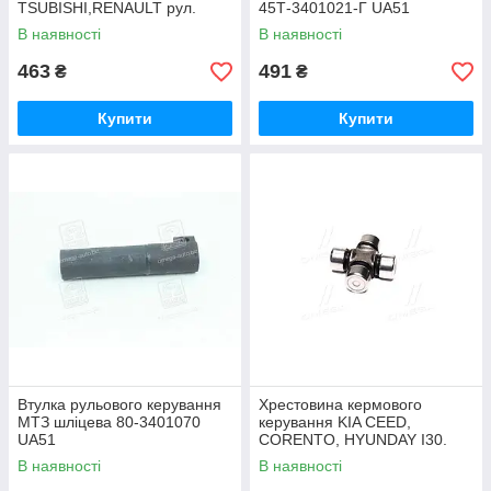
TSUBISHI,RENAULT рул.
45Т-3401021-Г UA51
(вир-во GKN) U122 UA51
В наявності
В наявності
463
491
₴
₴
Купити
Купити
Втулка рульового керування
Хрестовина кермового
МТЗ шліцева 80-3401070
керування KIA CEED,
UA51
CORENTO, HYUNDAY I30.
ACCENT 94-(Вир-во FEBEST)
В наявності
В наявності
AS-1639 UA51