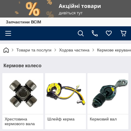
Запчастини ВСІМ
Товари та послуги
Ходова частина
Кермове керуван
Кермове колесо
Хрестовина
Шлейф керма
Кермовий вал
кермового вала