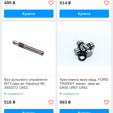
495
514
₴
₴
Купити
Купити
Вал рульового управління
Хрестовина валу кард. FORD
МТЗ (вир-во Україна) 80-
TRANSIT кермо. (вир-во
3401072 UA51
GKN) U967 UA51
В наявності
В наявності
516
993
₴
₴