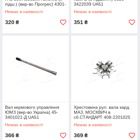
підш.) (вир-во Прогрес) 4301-
3422039 UA51
3401485 UA51
Немає в наявності
Немає в наявності
320
351
₴
₴
Вал кермового управління
Хрестовина рул. вала кард.
ЮМЗ (вир-во Україна) 45-
МАЗ, МОСКВИЧ в
3401021-Д UA51
сб.СТАНДАРТ 408-2201025
UA51
Немає в наявності
Немає в наявності
366
369
₴
₴