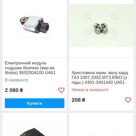
Електронний модуль
подушки безпеки (вир-во
Mobis) 959200A100 UA51
Хрестовина керм. валу кард.
ГАЗ 3307,3302,МТЗ,ЮМЗ (з
В наявності
підш.) 4301-3401440 UA51
2 080
Немає в наявності
₴
208
₴
Купити