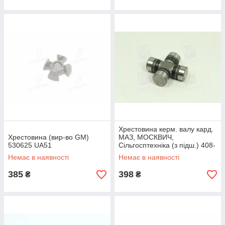
Хрестовина керм. валу кард.
Хрестовина (вир-во GM)
МАЗ, МОСКВИЧ,
530625 UA51
Сільгосптехніка (з підш.) 408-
2201025 UA51
Немає в наявності
Немає в наявності
385
398
₴
₴