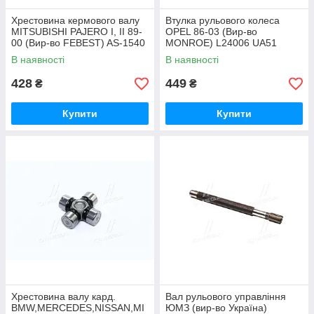
Хрестовина кермового валу
Втулка рульового колеса
MITSUBISHI PAJERO I, II 89-
OPEL 86-03 (Вир-во
00 (Вир-во FEBEST) AS-1540
MONROE) L24006 UA51
UA51
В наявності
В наявності
428
449
₴
₴
Купити
Купити
Хрестовина валу кард.
Вал рульового управління
BMW,MERCEDES,NISSAN,MI
ЮМЗ (вир-во Україна)