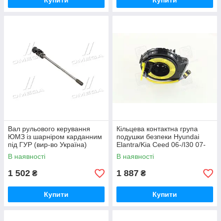
Купити
Купити
Вал рульового керування
Кільцева контактна група
ЮМЗ із шарніром карданним
подушки безпеки Hyundai
під ГУР (вир-во Україна)
Elantra/Kia Ceed 06-/I30 07-
45Т-3401020.01СБ UA51
(вир-во Mobis) 934902H300
В наявності
В наявності
UA51
1 502
1 887
₴
₴
Купити
Купити