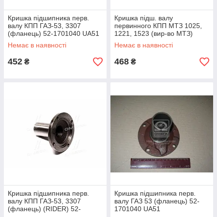
Кришка підшипника перв.
Кришка підш. валу
валу КПП ГАЗ-53, 3307
первинного КПП МТЗ 1025,
(фланець) 52-1701040 UA51
1221, 1523 (вир-во МТЗ)
80С-1701035 UA51
Немає в наявності
Немає в наявності
452
468
₴
₴
Кришка підшипника перв.
Кришка підшипника перв.
валу КПП ГАЗ-53, 3307
валу ГАЗ 53 (фланець) 52-
(фланець) (RIDER) 52-
1701040 UA51
1701040 UA51