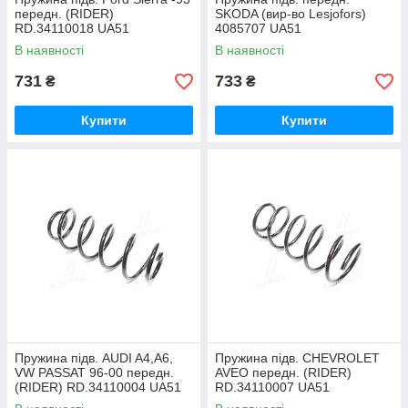
передн. (RIDER)
SKODA (вир-во Lesjofors)
RD.34110018 UA51
4085707 UA51
В наявності
В наявності
731
733
₴
₴
Купити
Купити
Пружина підв. AUDI A4,A6,
Пружина підв. CHEVROLET
VW PASSAT 96-00 передн.
AVEO передн. (RIDER)
(RIDER) RD.34110004 UA51
RD.34110007 UA51