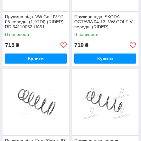
Пружина підв. VW Golf IV 97-
Пружина підв. SKODA
05 передн. (1,9TDI) (RIDER)
OCTAVIA 04-13, VW GOLF V
RD.34110062 UA51
передн. (RIDER)
RD.34110113 UA51
В наявності
В наявності
715
719
₴
₴
Купити
Купити
Пружина підв. Ford Sierra -93
Пружина підв. передн.