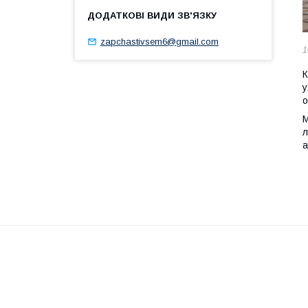
zapchastivsem6@gmail.com
1
К
у
о
М
л
а